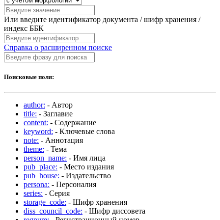
Или введите идентификатор документа / шифр хранения /
индекс ББК
Справка о расширенном поиске
Поисковые поля:
author:
- Автор
title:
- Заглавие
content:
- Содержание
keyword:
- Ключевые слова
note:
- Аннотация
theme:
- Тема
person_name:
- Имя лица
pub_place:
- Место издания
pub_house:
- Издательство
persona:
- Персоналия
series:
- Серия
storage_code:
- Шифр хранения
diss_council_code:
- Шифр диссовета
regnum:
- Регистрационный номер