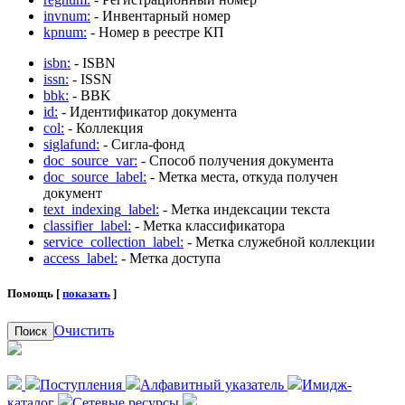
invnum:
- Инвентарный номер
kpnum:
- Номер в реестре КП
isbn:
- ISBN
issn:
- ISSN
bbk:
- BBK
id:
- Идентификатор документа
col:
- Коллекция
siglafund:
- Сигла-фонд
doc_source_var:
- Способ получения документа
doc_source_label:
- Метка места, откуда получен
документ
text_indexing_label:
- Метка индексации текста
classifier_label:
- Метка классификатора
service_collection_label:
- Метка служебной коллекции
access_label:
- Метка доступа
Помощь [
показать
]
Очистить
Поиск
Поступления
Алфавитный указатель
Имидж-
каталог
Сетевые ресурсы