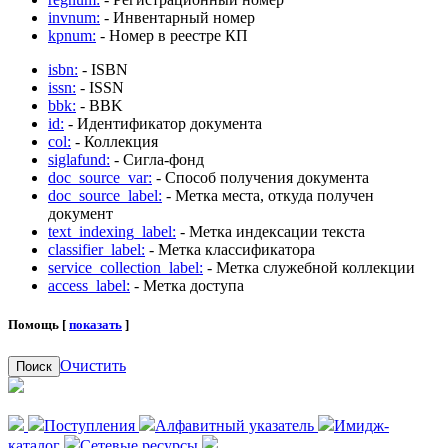
invnum:
- Инвентарный номер
kpnum:
- Номер в реестре КП
isbn:
- ISBN
issn:
- ISSN
bbk:
- BBK
id:
- Идентификатор документа
col:
- Коллекция
siglafund:
- Сигла-фонд
doc_source_var:
- Способ получения документа
doc_source_label:
- Метка места, откуда получен
документ
text_indexing_label:
- Метка индексации текста
classifier_label:
- Метка классификатора
service_collection_label:
- Метка служебной коллекции
access_label:
- Метка доступа
Помощь [
показать
]
Очистить
Поиск
Поступления
Алфавитный указатель
Имидж-
каталог
Сетевые ресурсы