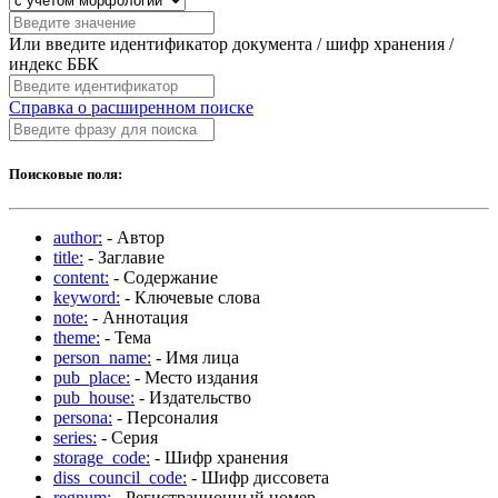
Или введите идентификатор документа / шифр хранения /
индекс ББК
Справка о расширенном поиске
Поисковые поля:
author:
- Автор
title:
- Заглавие
content:
- Содержание
keyword:
- Ключевые слова
note:
- Аннотация
theme:
- Тема
person_name:
- Имя лица
pub_place:
- Место издания
pub_house:
- Издательство
persona:
- Персоналия
series:
- Серия
storage_code:
- Шифр хранения
diss_council_code:
- Шифр диссовета
regnum:
- Регистрационный номер