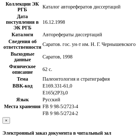
Коллекции ЭК
Каталог авторефератов диссертаций
РГБ
Дата
поступления в
16.12.1998
ЭК РГБ
Каталоги
Авторефераты диссертаций
Сведения об
Саратов. гос. ун-т им. Н. Г. Чернышевского
ответственности
Выходные
Саратов, 1998
данные
Физическое
62 с.
описание
Тема
Палеонтология и стратиграфия
BBK-код
Е169.331-61,0
Е165(2Р3),0
Язык
Русский
Места хранения
FB 9 98-5/2723-4
FB 9 98-5/2724-2
×
Электронный заказ документа в читальный зал