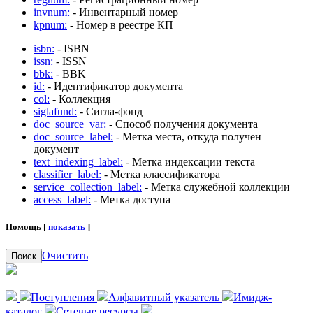
invnum:
- Инвентарный номер
kpnum:
- Номер в реестре КП
isbn:
- ISBN
issn:
- ISSN
bbk:
- BBK
id:
- Идентификатор документа
col:
- Коллекция
siglafund:
- Сигла-фонд
doc_source_var:
- Способ получения документа
doc_source_label:
- Метка места, откуда получен
документ
text_indexing_label:
- Метка индексации текста
classifier_label:
- Метка классификатора
service_collection_label:
- Метка служебной коллекции
access_label:
- Метка доступа
Помощь [
показать
]
Очистить
Поиск
Поступления
Алфавитный указатель
Имидж-
каталог
Сетевые ресурсы