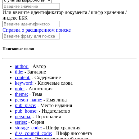
Или введите идентификатор документа / шифр хранения /
индекс ББК
Справка о расширенном поиске
Поисковые поля:
author:
- Автор
title:
- Заглавие
content:
- Содержание
keyword:
- Ключевые слова
note:
- Аннотация
theme:
- Тема
person_name:
- Имя лица
pub_place:
- Место издания
pub_house:
- Издательство
persona:
- Персоналия
series:
- Серия
storage_code:
- Шифр хранения
diss_council_code:
- Шифр диссовета
regnum:
- Регистрационный номер