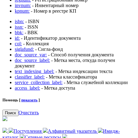
invnum:
- Инвентарный номер
kpnum:
- Номер в реестре КП
isbn:
- ISBN
issn:
- ISSN
bbk:
- BBK
id:
- Идентификатор документа
col:
- Коллекция
siglafund:
- Сигла-фонд
doc_source_var:
- Способ получения документа
doc_source_label:
- Метка места, откуда получен
документ
text_indexing_label:
- Метка индексации текста
classifier_label:
- Метка классификатора
service_collection_label:
- Метка служебной коллекции
access_label:
- Метка доступа
Помощь [
показать
]
Очистить
Поиск
Поступления
Алфавитный указатель
Имидж-
каталог
Сетевые ресурсы