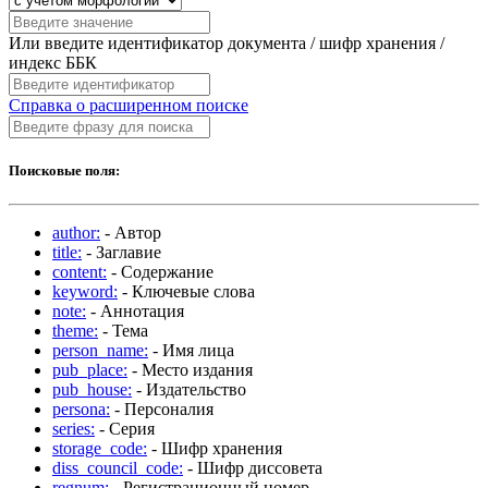
Или введите идентификатор документа / шифр хранения /
индекс ББК
Справка о расширенном поиске
Поисковые поля:
author:
- Автор
title:
- Заглавие
content:
- Содержание
keyword:
- Ключевые слова
note:
- Аннотация
theme:
- Тема
person_name:
- Имя лица
pub_place:
- Место издания
pub_house:
- Издательство
persona:
- Персоналия
series:
- Серия
storage_code:
- Шифр хранения
diss_council_code:
- Шифр диссовета
regnum:
- Регистрационный номер