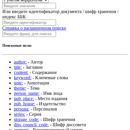
Или введите идентификатор документа / шифр хранения /
индекс ББК
Справка о расширенном поиске
Поисковые поля:
author:
- Автор
title:
- Заглавие
content:
- Содержание
keyword:
- Ключевые слова
note:
- Аннотация
theme:
- Тема
person_name:
- Имя лица
pub_place:
- Место издания
pub_house:
- Издательство
persona:
- Персоналия
series:
- Серия
storage_code:
- Шифр хранения
diss_council_code:
- Шифр диссовета
regnum:
- Регистрационный номер