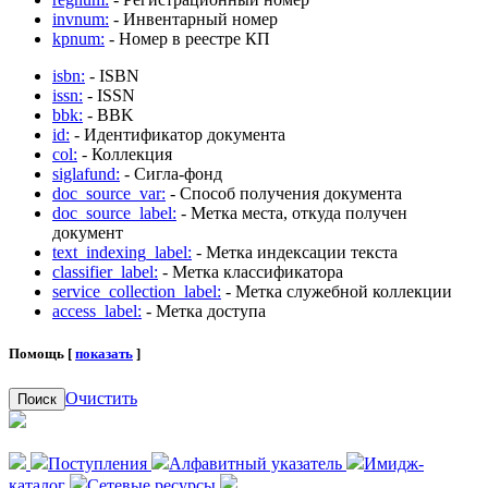
invnum:
- Инвентарный номер
kpnum:
- Номер в реестре КП
isbn:
- ISBN
issn:
- ISSN
bbk:
- BBK
id:
- Идентификатор документа
col:
- Коллекция
siglafund:
- Сигла-фонд
doc_source_var:
- Способ получения документа
doc_source_label:
- Метка места, откуда получен
документ
text_indexing_label:
- Метка индексации текста
classifier_label:
- Метка классификатора
service_collection_label:
- Метка служебной коллекции
access_label:
- Метка доступа
Помощь [
показать
]
Очистить
Поиск
Поступления
Алфавитный указатель
Имидж-
каталог
Сетевые ресурсы