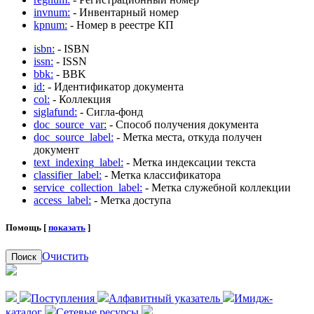
invnum:
- Инвентарный номер
kpnum:
- Номер в реестре КП
isbn:
- ISBN
issn:
- ISSN
bbk:
- BBK
id:
- Идентификатор документа
col:
- Коллекция
siglafund:
- Сигла-фонд
doc_source_var:
- Способ получения документа
doc_source_label:
- Метка места, откуда получен
документ
text_indexing_label:
- Метка индексации текста
classifier_label:
- Метка классификатора
service_collection_label:
- Метка служебной коллекции
access_label:
- Метка доступа
Помощь [
показать
]
Очистить
Поиск
Поступления
Алфавитный указатель
Имидж-
каталог
Сетевые ресурсы