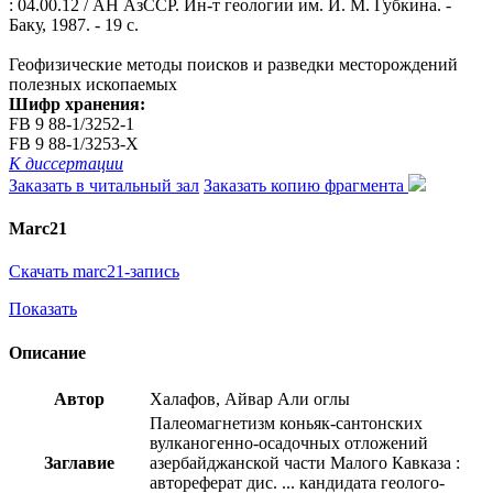
: 04.00.12 / АН АзССР. Ин-т геологии им. И. М. Губкина. -
Баку, 1987. - 19 с.
Геофизические методы поисков и разведки месторождений
полезных ископаемых
Шифр хранения:
FB 9 88-1/3252-1
FB 9 88-1/3253-Х
К диссертации
Заказать в читальный зал
Заказать копию фрагмента
Marc21
Скачать marc21-запись
Показать
Описание
Автор
Халафов, Айвар Али оглы
Палеомагнетизм коньяк-сантонских
вулканогенно-осадочных отложений
Заглавие
азербайджанской части Малого Кавказа :
автореферат дис. ... кандидата геолого-