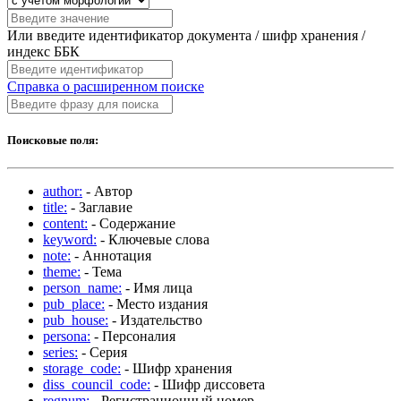
Или введите идентификатор документа / шифр хранения /
индекс ББК
Справка о расширенном поиске
Поисковые поля:
author:
- Автор
title:
- Заглавие
content:
- Содержание
keyword:
- Ключевые слова
note:
- Аннотация
theme:
- Тема
person_name:
- Имя лица
pub_place:
- Место издания
pub_house:
- Издательство
persona:
- Персоналия
series:
- Серия
storage_code:
- Шифр хранения
diss_council_code:
- Шифр диссовета
regnum:
- Регистрационный номер