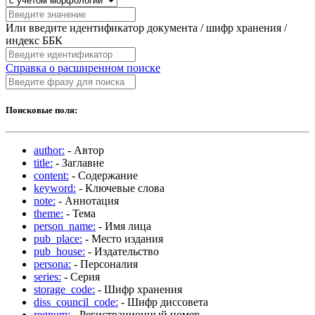
Или введите идентификатор документа / шифр хранения /
индекс ББК
Справка о расширенном поиске
Поисковые поля:
author:
- Автор
title:
- Заглавие
content:
- Содержание
keyword:
- Ключевые слова
note:
- Аннотация
theme:
- Тема
person_name:
- Имя лица
pub_place:
- Место издания
pub_house:
- Издательство
persona:
- Персоналия
series:
- Серия
storage_code:
- Шифр хранения
diss_council_code:
- Шифр диссовета
regnum:
- Регистрационный номер