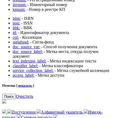
invnum:
- Инвентарный номер
kpnum:
- Номер в реестре КП
isbn:
- ISBN
issn:
- ISSN
bbk:
- BBK
id:
- Идентификатор документа
col:
- Коллекция
siglafund:
- Сигла-фонд
doc_source_var:
- Способ получения документа
doc_source_label:
- Метка места, откуда получен
документ
text_indexing_label:
- Метка индексации текста
classifier_label:
- Метка классификатора
service_collection_label:
- Метка служебной коллекции
access_label:
- Метка доступа
Помощь [
показать
]
Очистить
Поиск
Поступления
Алфавитный указатель
Имидж-
каталог
Сетевые ресурсы