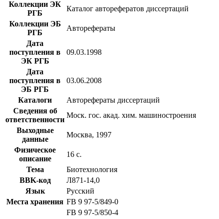
Коллекции ЭК
Каталог авторефератов диссертаций
РГБ
Коллекции ЭБ
Авторефераты
РГБ
Дата
поступления в
09.03.1998
ЭК РГБ
Дата
поступления в
03.06.2008
ЭБ РГБ
Каталоги
Авторефераты диссертаций
Сведения об
Моск. гос. акад. хим. машиностроения
ответственности
Выходные
Москва, 1997
данные
Физическое
16 с.
описание
Тема
Биотехнология
BBK-код
Л871-14,0
Язык
Русский
Места хранения
FB 9 97-5/849-0
FB 9 97-5/850-4