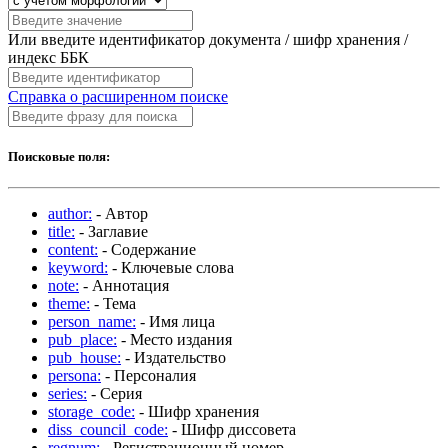
Или введите идентификатор документа / шифр хранения /
индекс ББК
Справка о расширенном поиске
Поисковые поля:
author:
- Автор
title:
- Заглавие
content:
- Содержание
keyword:
- Ключевые слова
note:
- Аннотация
theme:
- Тема
person_name:
- Имя лица
pub_place:
- Место издания
pub_house:
- Издательство
persona:
- Персоналия
series:
- Серия
storage_code:
- Шифр хранения
diss_council_code:
- Шифр диссовета
regnum:
- Регистрационный номер