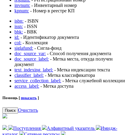
invnum:
- Инвентарный номер
kpnum:
- Номер в реестре КП
isbn:
- ISBN
issn:
- ISSN
bbk:
- BBK
id:
- Идентификатор документа
col:
- Коллекция
siglafund:
- Сигла-фонд
doc_source_var:
- Способ получения документа
doc_source_label:
- Метка места, откуда получен
документ
text_indexing_label:
- Метка индексации текста
classifier_label:
- Метка классификатора
service_collection_label:
- Метка служебной коллекции
access_label:
- Метка доступа
Помощь [
показать
]
Очистить
Поиск
Поступления
Алфавитный указатель
Имидж-
каталог
Сетевые ресурсы