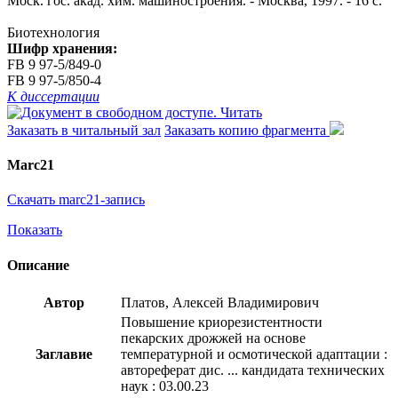
Моск. гос. акад. хим. машиностроения. - Москва, 1997. - 16 с.
Биотехнология
Шифр хранения:
FB 9 97-5/849-0
FB 9 97-5/850-4
К диссертации
Читать
Заказать в читальный зал
Заказать копию фрагмента
Marc21
Скачать marc21-запись
Показать
Описание
Автор
Платов, Алексей Владимирович
Повышение криорезистентности
пекарских дрожжей на основе
Заглавие
температурной и осмотической адаптации :
автореферат дис. ... кандидата технических
наук : 03.00.23