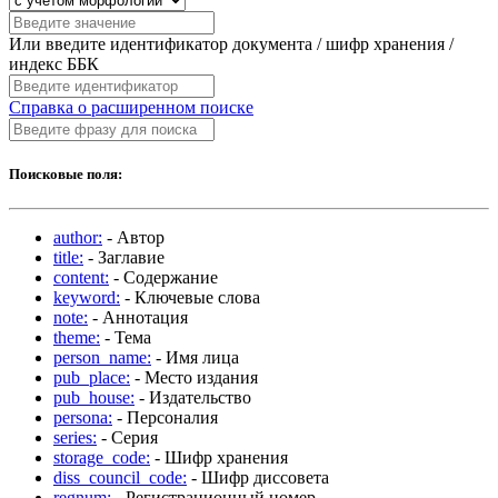
Или введите идентификатор документа / шифр хранения /
индекс ББК
Справка о расширенном поиске
Поисковые поля:
author:
- Автор
title:
- Заглавие
content:
- Содержание
keyword:
- Ключевые слова
note:
- Аннотация
theme:
- Тема
person_name:
- Имя лица
pub_place:
- Место издания
pub_house:
- Издательство
persona:
- Персоналия
series:
- Серия
storage_code:
- Шифр хранения
diss_council_code:
- Шифр диссовета
regnum:
- Регистрационный номер