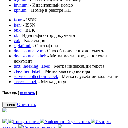
invnum:
- Инвентарный номер
kpnum:
- Номер в реестре КП
isbn:
- ISBN
issn:
- ISSN
bbk:
- BBK
id:
- Идентификатор документа
col:
- Коллекция
siglafund:
- Сигла-фонд
doc_source_var:
- Способ получения документа
doc_source_label:
- Метка места, откуда получен
документ
text_indexing_label:
- Метка индексации текста
classifier_label:
- Метка классификатора
service_collection_label:
- Метка служебной коллекции
access_label:
- Метка доступа
Помощь [
показать
]
Очистить
Поиск
Поступления
Алфавитный указатель
Имидж-
каталог
Сетевые ресурсы