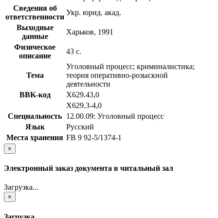
Сведения об
Укр. юрид. акад.
ответственности
Выходные
Харьков, 1991
данные
Физическое
43 с.
описание
Уголовный процесс; криминалистика;
Тема
теория оперативно-розыскной
деятельности
BBK-код
Х629.43,0
Х629.3-4,0
Специальность
12.00.09: Уголовный процесс
Язык
Русский
Места хранения
FB 9 92-5/1374-1
×
Электронный заказ документа в читальный зал
Загрузка...
×
Загрузка...