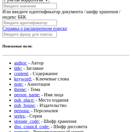
Или введите идентификатор документа / шифр хранения /
индекс ББК
Справка о расширенном поиске
Поисковые поля:
author:
- Автор
title:
- Заглавие
content:
- Содержание
keyword:
- Ключевые слова
note:
- Аннотация
theme:
- Тема
person_name:
- Имя лица
pub_place:
- Место издания
pub_house:
- Издательство
persona:
- Персоналия
series:
- Серия
storage_code:
- Шифр хранения
diss_council_code:
- Шифр диссовета
regnum:
- Регистрационный номер