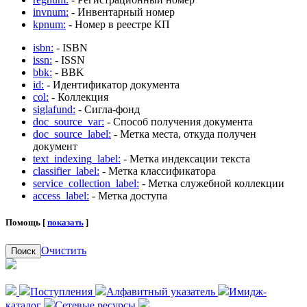
invnum:
- Инвентарный номер
kpnum:
- Номер в реестре КП
isbn:
- ISBN
issn:
- ISSN
bbk:
- BBK
id:
- Идентификатор документа
col:
- Коллекция
siglafund:
- Сигла-фонд
doc_source_var:
- Способ получения документа
doc_source_label:
- Метка места, откуда получен
документ
text_indexing_label:
- Метка индексации текста
classifier_label:
- Метка классификатора
service_collection_label:
- Метка служебной коллекции
access_label:
- Метка доступа
Помощь [
показать
]
Очистить
Поиск
Поступления
Алфавитный указатель
Имидж-
каталог
Сетевые ресурсы