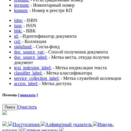
invnum:
- Инвентарный номер
kpnum:
- Номер в реестре КП
isbn:
- ISBN
issn:
- ISSN
bbk:
- BBK
id:
- Идентификатор документа
col:
- Коллекция
siglafund:
- Сигла-фонд
doc_source_var:
- Способ получения документа
doc_source_label:
- Метка места, откуда получен
документ
text_indexing_label:
- Метка индексации текста
classifier_label:
- Метка классификатора
service_collection_label:
- Метка служебной коллекции
access_label:
- Метка доступа
Помощь [
показать
]
Очистить
Поиск
Поступления
Алфавитный указатель
Имидж-
каталог
Сетевые ресурсы