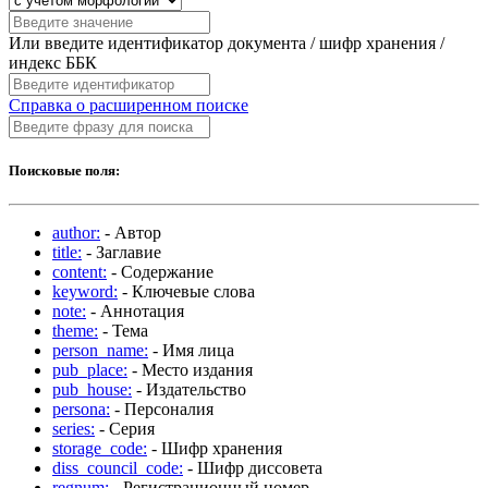
Или введите идентификатор документа / шифр хранения /
индекс ББК
Справка о расширенном поиске
Поисковые поля:
author:
- Автор
title:
- Заглавие
content:
- Содержание
keyword:
- Ключевые слова
note:
- Аннотация
theme:
- Тема
person_name:
- Имя лица
pub_place:
- Место издания
pub_house:
- Издательство
persona:
- Персоналия
series:
- Серия
storage_code:
- Шифр хранения
diss_council_code:
- Шифр диссовета
regnum:
- Регистрационный номер