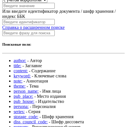
Или введите идентификатор документа / шифр хранения /
индекс ББК
Справка о расширенном поиске
Поисковые поля:
author:
- Автор
title:
- Заглавие
content:
- Содержание
keyword:
- Ключевые слова
note:
- Аннотация
theme:
- Тема
person_name:
- Имя лица
pub_place:
- Место издания
pub_house:
- Издательство
persona:
- Персоналия
series:
- Серия
storage_code:
- Шифр хранения
diss_council_code:
- Шифр диссовета
regnum:
- Регистрационный номер