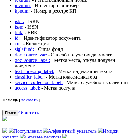
invnum:
- Инвентарный номер
kpnum:
- Номер в реестре КП
isbn:
- ISBN
issn:
- ISSN
bbk:
- BBK
id:
- Идентификатор документа
col:
- Коллекция
siglafund:
- Сигла-фонд
doc_source_var:
- Способ получения документа
doc_source_label:
- Метка места, откуда получен
документ
text_indexing_label:
- Метка индексации текста
classifier_label:
- Метка классификатора
service_collection_label:
- Метка служебной коллекции
access_label:
- Метка доступа
Помощь [
показать
]
Очистить
Поиск
Поступления
Алфавитный указатель
Имидж-
каталог
Сетевые ресурсы