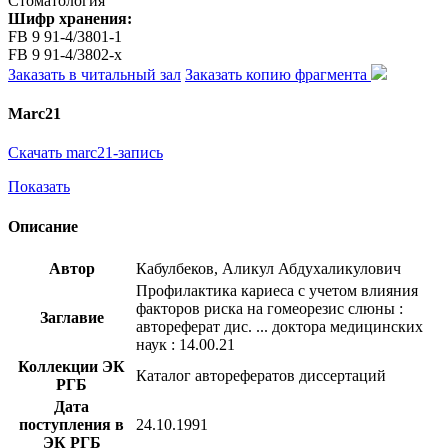
Стоматология
Шифр хранения:
FB 9 91-4/3801-1
FB 9 91-4/3802-x
Заказать в читальный зал
Заказать копию фрагмента
Marc21
Скачать marc21-запись
Показать
Описание
Автор
Кабулбеков, Аликул Абдухаликулович
Профилактика кариеса с учетом влияния
факторов риска на гомеорезис слюны :
Заглавие
автореферат дис. ... доктора медицинских
наук : 14.00.21
Коллекции ЭК
Каталог авторефератов диссертаций
РГБ
Дата
поступления в
24.10.1991
ЭК РГБ