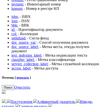
invnum:
- Инвентарный номер
kpnum:
- Номер в реестре КП
isbn:
- ISBN
issn:
- ISSN
bbk:
- BBK
id:
- Идентификатор документа
col:
- Коллекция
siglafund:
- Сигла-фонд
doc_source_var:
- Способ получения документа
doc_source_label:
- Метка места, откуда получен
документ
text_indexing_label:
- Метка индексации текста
classifier_label:
- Метка классификатора
service_collection_label:
- Метка служебной коллекции
access_label:
- Метка доступа
Помощь [
показать
]
Очистить
Поиск
Поступления
Алфавитный указатель
Имидж-
каталог
Сетевые ресурсы