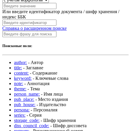
Или введите идентификатор документа / шифр хранения /
индекс ББК
Справка о расширенном поиске
Поисковые поля:
author:
- Автор
title:
- Заглавие
content:
- Содержание
keyword:
- Ключевые слова
note:
- Аннотация
theme:
- Тема
person_name:
- Имя лица
pub_place:
- Место издания
pub_house:
- Издательство
persona:
- Персоналия
series:
- Серия
storage_code:
- Шифр хранения
diss_council_code:
- Шифр диссовета
regnum:
- Регистрационный номер