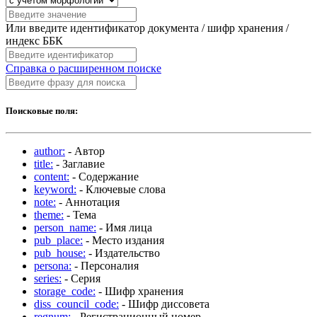
Или введите идентификатор документа / шифр хранения /
индекс ББК
Справка о расширенном поиске
Поисковые поля:
author:
- Автор
title:
- Заглавие
content:
- Содержание
keyword:
- Ключевые слова
note:
- Аннотация
theme:
- Тема
person_name:
- Имя лица
pub_place:
- Место издания
pub_house:
- Издательство
persona:
- Персоналия
series:
- Серия
storage_code:
- Шифр хранения
diss_council_code:
- Шифр диссовета
regnum:
- Регистрационный номер