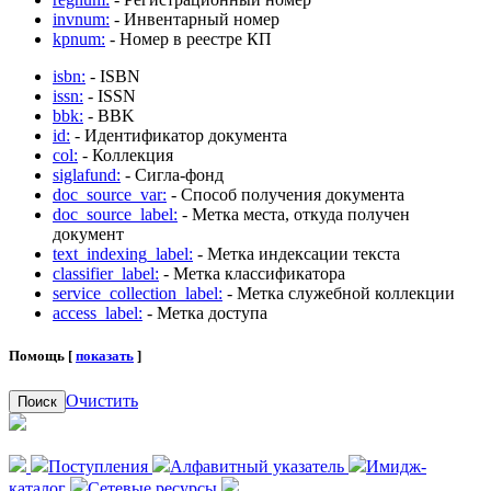
invnum:
- Инвентарный номер
kpnum:
- Номер в реестре КП
isbn:
- ISBN
issn:
- ISSN
bbk:
- BBK
id:
- Идентификатор документа
col:
- Коллекция
siglafund:
- Сигла-фонд
doc_source_var:
- Способ получения документа
doc_source_label:
- Метка места, откуда получен
документ
text_indexing_label:
- Метка индексации текста
classifier_label:
- Метка классификатора
service_collection_label:
- Метка служебной коллекции
access_label:
- Метка доступа
Помощь [
показать
]
Очистить
Поиск
Поступления
Алфавитный указатель
Имидж-
каталог
Сетевые ресурсы