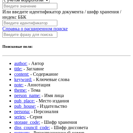
Или введите идентификатор документа / шифр хранения /
индекс ББК
Справка о расширенном поиске
Поисковые поля:
author:
- Автор
title:
- Заглавие
content:
- Содержание
keyword:
- Ключевые слова
note:
- Аннотация
theme:
- Тема
person_name:
- Имя лица
pub_place:
- Место издания
pub_house:
- Издательство
persona:
- Персоналия
series:
- Серия
storage_code:
- Шифр хранения
diss_council_code:
- Шифр диссовета
regnum:
- Регистрационный номер