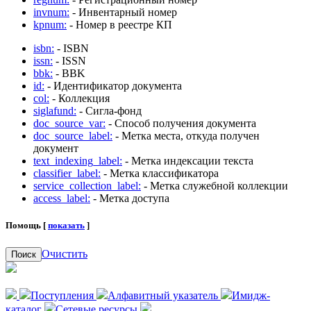
invnum:
- Инвентарный номер
kpnum:
- Номер в реестре КП
isbn:
- ISBN
issn:
- ISSN
bbk:
- BBK
id:
- Идентификатор документа
col:
- Коллекция
siglafund:
- Сигла-фонд
doc_source_var:
- Способ получения документа
doc_source_label:
- Метка места, откуда получен
документ
text_indexing_label:
- Метка индексации текста
classifier_label:
- Метка классификатора
service_collection_label:
- Метка служебной коллекции
access_label:
- Метка доступа
Помощь [
показать
]
Очистить
Поиск
Поступления
Алфавитный указатель
Имидж-
каталог
Сетевые ресурсы