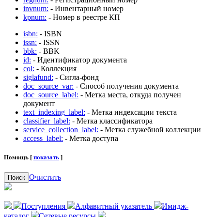
invnum:
- Инвентарный номер
kpnum:
- Номер в реестре КП
isbn:
- ISBN
issn:
- ISSN
bbk:
- BBK
id:
- Идентификатор документа
col:
- Коллекция
siglafund:
- Сигла-фонд
doc_source_var:
- Способ получения документа
doc_source_label:
- Метка места, откуда получен
документ
text_indexing_label:
- Метка индексации текста
classifier_label:
- Метка классификатора
service_collection_label:
- Метка служебной коллекции
access_label:
- Метка доступа
Помощь [
показать
]
Очистить
Поиск
Поступления
Алфавитный указатель
Имидж-
каталог
Сетевые ресурсы