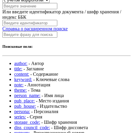
Или введите идентификатор документа / шифр хранения /
индекс ББК
Справка о расширенном поиске
Поисковые поля:
author:
- Автор
title:
- Заглавие
content:
- Содержание
keyword:
- Ключевые слова
note:
- Аннотация
theme:
- Тема
person_name:
- Имя лица
pub_place:
- Место издания
pub_house:
- Издательство
persona:
- Персоналия
series:
- Серия
storage_code:
- Шифр хранения
diss_council_code:
- Шифр диссовета
regnum:
- Регистрационный номер