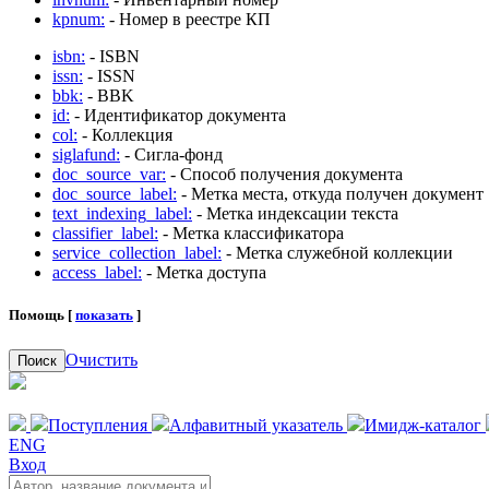
kpnum:
- Номер в реестре КП
isbn:
- ISBN
issn:
- ISSN
bbk:
- BBK
id:
- Идентификатор документа
col:
- Коллекция
siglafund:
- Сигла-фонд
doc_source_var:
- Способ получения документа
doc_source_label:
- Метка места, откуда получен документ
text_indexing_label:
- Метка индексации текста
classifier_label:
- Метка классификатора
service_collection_label:
- Метка служебной коллекции
access_label:
- Метка доступа
Помощь [
показать
]
Очистить
Поиск
Поступления
Алфавитный указатель
Имидж-каталог
ENG
Вход