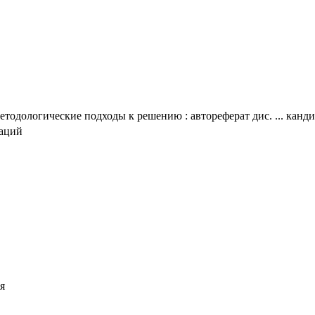
тодологические подходы к решению : автореферат дис. ... канди
таций
я