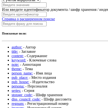
Или введите идентификатор документа / шифр хранения / инд
Справка о расширенном поиске
Поисковые поля:
author:
- Автор
title:
- Заглавие
content:
- Содержание
keyword:
- Ключевые слова
note:
- Аннотация
theme:
- Тема
person_name:
- Имя лица
pub_place:
- Место издания
pub_house:
- Издательство
persona:
- Персоналия
series:
- Серия
storage_code:
- Шифр хранения
diss_council_code:
- Шифр диссовета
regnum:
- Регистрационный номер
invnum:
- Инвентарный номер