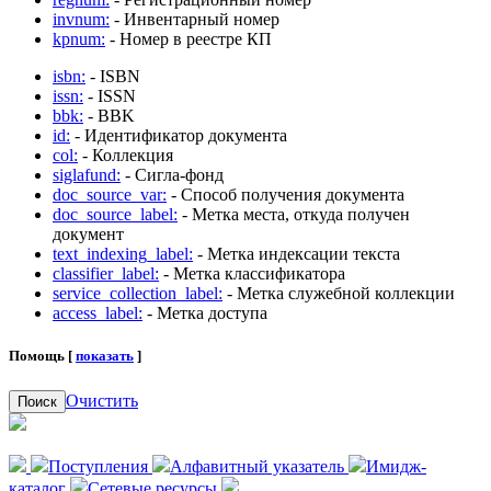
invnum:
- Инвентарный номер
kpnum:
- Номер в реестре КП
isbn:
- ISBN
issn:
- ISSN
bbk:
- BBK
id:
- Идентификатор документа
col:
- Коллекция
siglafund:
- Сигла-фонд
doc_source_var:
- Способ получения документа
doc_source_label:
- Метка места, откуда получен
документ
text_indexing_label:
- Метка индексации текста
classifier_label:
- Метка классификатора
service_collection_label:
- Метка служебной коллекции
access_label:
- Метка доступа
Помощь [
показать
]
Очистить
Поиск
Поступления
Алфавитный указатель
Имидж-
каталог
Сетевые ресурсы