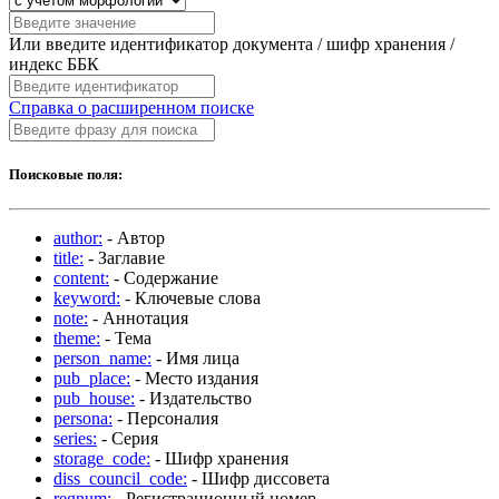
Или введите идентификатор документа / шифр хранения /
индекс ББК
Справка о расширенном поиске
Поисковые поля:
author:
- Автор
title:
- Заглавие
content:
- Содержание
keyword:
- Ключевые слова
note:
- Аннотация
theme:
- Тема
person_name:
- Имя лица
pub_place:
- Место издания
pub_house:
- Издательство
persona:
- Персоналия
series:
- Серия
storage_code:
- Шифр хранения
diss_council_code:
- Шифр диссовета
regnum:
- Регистрационный номер