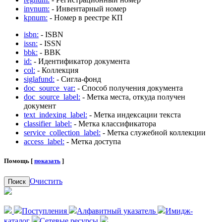
invnum:
- Инвентарный номер
kpnum:
- Номер в реестре КП
isbn:
- ISBN
issn:
- ISSN
bbk:
- BBK
id:
- Идентификатор документа
col:
- Коллекция
siglafund:
- Сигла-фонд
doc_source_var:
- Способ получения документа
doc_source_label:
- Метка места, откуда получен
документ
text_indexing_label:
- Метка индексации текста
classifier_label:
- Метка классификатора
service_collection_label:
- Метка служебной коллекции
access_label:
- Метка доступа
Помощь [
показать
]
Очистить
Поиск
Поступления
Алфавитный указатель
Имидж-
каталог
Сетевые ресурсы