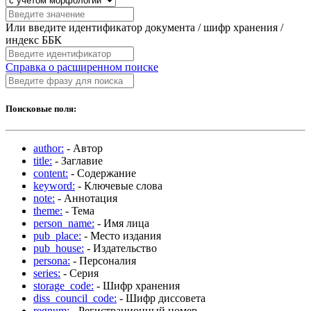
Или введите идентификатор документа / шифр хранения /
индекс ББК
Справка о расширенном поиске
Поисковые поля:
author:
- Автор
title:
- Заглавие
content:
- Содержание
keyword:
- Ключевые слова
note:
- Аннотация
theme:
- Тема
person_name:
- Имя лица
pub_place:
- Место издания
pub_house:
- Издательство
persona:
- Персоналия
series:
- Серия
storage_code:
- Шифр хранения
diss_council_code:
- Шифр диссовета
regnum:
- Регистрационный номер