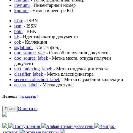
invnum:
- Инвентарный номер
kpnum:
- Номер в реестре КП
isbn:
- ISBN
issn:
- ISSN
bbk:
- BBK
id:
- Идентификатор документа
col:
- Коллекция
siglafund:
- Сигла-фонд
doc_source_var:
- Способ получения документа
doc_source_label:
- Метка места, откуда получен
документ
text_indexing_label:
- Метка индексации текста
classifier_label:
- Метка классификатора
service_collection_label:
- Метка служебной коллекции
access_label:
- Метка доступа
Помощь [
показать
]
Очистить
Поиск
Поступления
Алфавитный указатель
Имидж-
каталог
Сетевые ресурсы