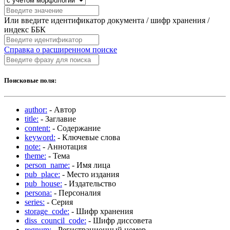
Или введите идентификатор документа / шифр хранения /
индекс ББК
Справка о расширенном поиске
Поисковые поля:
author:
- Автор
title:
- Заглавие
content:
- Содержание
keyword:
- Ключевые слова
note:
- Аннотация
theme:
- Тема
person_name:
- Имя лица
pub_place:
- Место издания
pub_house:
- Издательство
persona:
- Персоналия
series:
- Серия
storage_code:
- Шифр хранения
diss_council_code:
- Шифр диссовета
regnum:
- Регистрационный номер