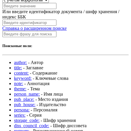
Или введите идентификатор документа / шифр хранения /
индекс ББК
Справка о расширенном поиске
Поисковые поля:
author:
- Автор
title:
- Заглавие
content:
- Содержание
keyword:
- Ключевые слова
note:
- Аннотация
theme:
- Тема
person_name:
- Имя лица
pub_place:
- Место издания
pub_house:
- Издательство
persona:
- Персоналия
series:
- Серия
storage_code:
- Шифр хранения
diss_council_code:
- Шифр диссовета
regnum:
- Регистрационный номер