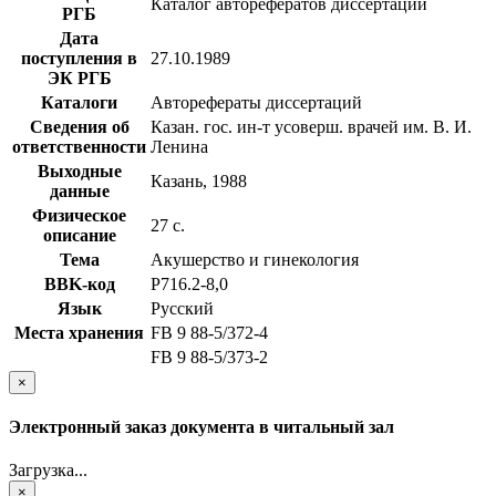
Каталог авторефератов диссертаций
РГБ
Дата
поступления в
27.10.1989
ЭК РГБ
Каталоги
Авторефераты диссертаций
Сведения об
Казан. гос. ин-т усоверш. врачей им. В. И.
ответственности
Ленина
Выходные
Казань, 1988
данные
Физическое
27 с.
описание
Тема
Акушерство и гинекология
BBK-код
Р716.2-8,0
Язык
Русский
Места хранения
FB 9 88-5/372-4
FB 9 88-5/373-2
×
Электронный заказ документа в читальный зал
Загрузка...
×