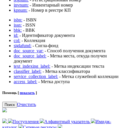
invnum:
- Инвентарный номер
kpnum:
- Номер в реестре КП
isbn:
- ISBN
issn:
- ISSN
bbk:
- BBK
id:
- Идентификатор документа
col:
- Коллекция
siglafund:
- Сигла-фонд
doc_source_var:
- Способ получения документа
doc_source_label:
- Метка места, откуда получен
документ
text_indexing_label:
- Метка индексации текста
classifier_label:
- Метка классификатора
service_collection_label:
- Метка служебной коллекции
access_label:
- Метка доступа
Помощь [
показать
]
Очистить
Поиск
Поступления
Алфавитный указатель
Имидж-
каталог
Сетевые ресурсы