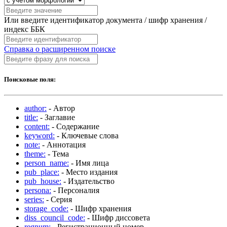
Или введите идентификатор документа / шифр хранения /
индекс ББК
Справка о расширенном поиске
Поисковые поля:
author:
- Автор
title:
- Заглавие
content:
- Содержание
keyword:
- Ключевые слова
note:
- Аннотация
theme:
- Тема
person_name:
- Имя лица
pub_place:
- Место издания
pub_house:
- Издательство
persona:
- Персоналия
series:
- Серия
storage_code:
- Шифр хранения
diss_council_code:
- Шифр диссовета
regnum:
- Регистрационный номер