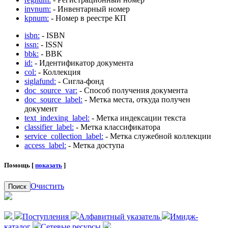
invnum:
- Инвентарный номер
kpnum:
- Номер в реестре КП
isbn:
- ISBN
issn:
- ISSN
bbk:
- BBK
id:
- Идентификатор документа
col:
- Коллекция
siglafund:
- Сигла-фонд
doc_source_var:
- Способ получения документа
doc_source_label:
- Метка места, откуда получен
документ
text_indexing_label:
- Метка индексации текста
classifier_label:
- Метка классификатора
service_collection_label:
- Метка служебной коллекции
access_label:
- Метка доступа
Помощь [
показать
]
Очистить
Поиск
Поступления
Алфавитный указатель
Имидж-
каталог
Сетевые ресурсы