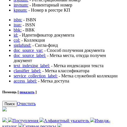
invnum:
- Инвентарный номер
kpnum:
- Номер в реестре КП
isbn:
- ISBN
issn:
- ISSN
bbk:
- BBK
id:
- Идентификатор документа
col:
- Коллекция
siglafund:
- Сигла-фонд
doc_source_var:
- Способ получения документа
doc_source_label:
- Метка места, откуда получен
документ
text_indexing_label:
- Метка индексации текста
classifier_label:
- Метка классификатора
service_collection_label:
- Метка служебной коллекции
access_label:
- Метка доступа
Помощь [
показать
]
Очистить
Поиск
Поступления
Алфавитный указатель
Имидж-
каталог
Сетевые ресурсы