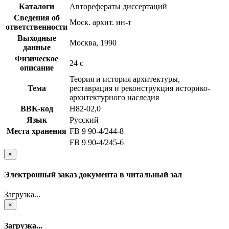
Каталоги
Авторефераты диссертаций
Сведения об
Моск. архит. ин-т
ответственности
Выходные
Москва, 1990
данные
Физическое
24 с
описание
Теория и история архитектуры,
Тема
реставрация и реконструкция историко-
архитектурного наследия
BBK-код
Н82-02,0
Язык
Русский
Места хранения
FB 9 90-4/244-8
FB 9 90-4/245-6
×
Электронный заказ документа в читальный зал
Загрузка...
×
Загрузка...