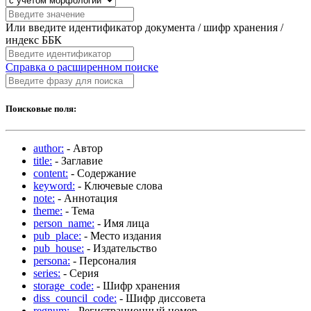
Или введите идентификатор документа / шифр хранения /
индекс ББК
Справка о расширенном поиске
Поисковые поля:
author:
- Автор
title:
- Заглавие
content:
- Содержание
keyword:
- Ключевые слова
note:
- Аннотация
theme:
- Тема
person_name:
- Имя лица
pub_place:
- Место издания
pub_house:
- Издательство
persona:
- Персоналия
series:
- Серия
storage_code:
- Шифр хранения
diss_council_code:
- Шифр диссовета
regnum:
- Регистрационный номер