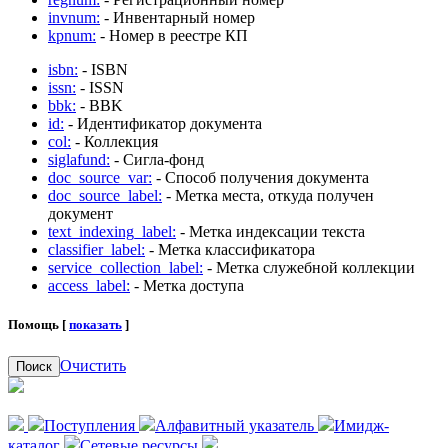
invnum:
- Инвентарный номер
kpnum:
- Номер в реестре КП
isbn:
- ISBN
issn:
- ISSN
bbk:
- BBK
id:
- Идентификатор документа
col:
- Коллекция
siglafund:
- Сигла-фонд
doc_source_var:
- Способ получения документа
doc_source_label:
- Метка места, откуда получен
документ
text_indexing_label:
- Метка индексации текста
classifier_label:
- Метка классификатора
service_collection_label:
- Метка служебной коллекции
access_label:
- Метка доступа
Помощь [
показать
]
Очистить
Поиск
Поступления
Алфавитный указатель
Имидж-
каталог
Сетевые ресурсы