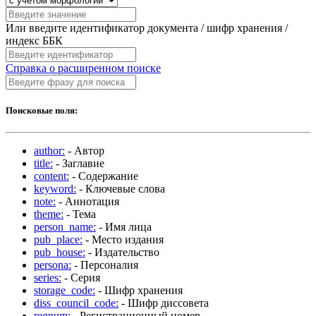
Или введите идентификатор документа / шифр хранения /
индекс ББК
Справка о расширенном поиске
Поисковые поля:
author:
- Автор
title:
- Заглавие
content:
- Содержание
keyword:
- Ключевые слова
note:
- Аннотация
theme:
- Тема
person_name:
- Имя лица
pub_place:
- Место издания
pub_house:
- Издательство
persona:
- Персоналия
series:
- Серия
storage_code:
- Шифр хранения
diss_council_code:
- Шифр диссовета
regnum:
- Регистрационный номер