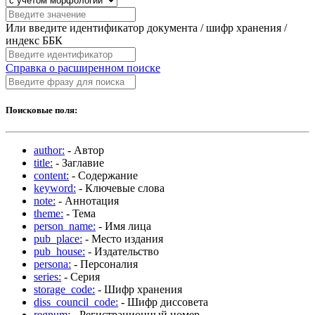
Или введите идентификатор документа / шифр хранения /
индекс ББК
Справка о расширенном поиске
Поисковые поля:
author:
- Автор
title:
- Заглавие
content:
- Содержание
keyword:
- Ключевые слова
note:
- Аннотация
theme:
- Тема
person_name:
- Имя лица
pub_place:
- Место издания
pub_house:
- Издательство
persona:
- Персоналия
series:
- Серия
storage_code:
- Шифр хранения
diss_council_code:
- Шифр диссовета
regnum:
- Регистрационный номер