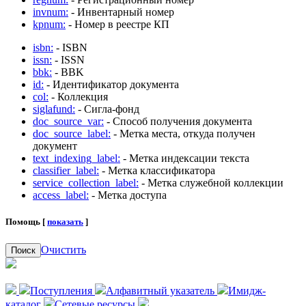
invnum:
- Инвентарный номер
kpnum:
- Номер в реестре КП
isbn:
- ISBN
issn:
- ISSN
bbk:
- BBK
id:
- Идентификатор документа
col:
- Коллекция
siglafund:
- Сигла-фонд
doc_source_var:
- Способ получения документа
doc_source_label:
- Метка места, откуда получен
документ
text_indexing_label:
- Метка индексации текста
classifier_label:
- Метка классификатора
service_collection_label:
- Метка служебной коллекции
access_label:
- Метка доступа
Помощь [
показать
]
Очистить
Поиск
Поступления
Алфавитный указатель
Имидж-
каталог
Сетевые ресурсы