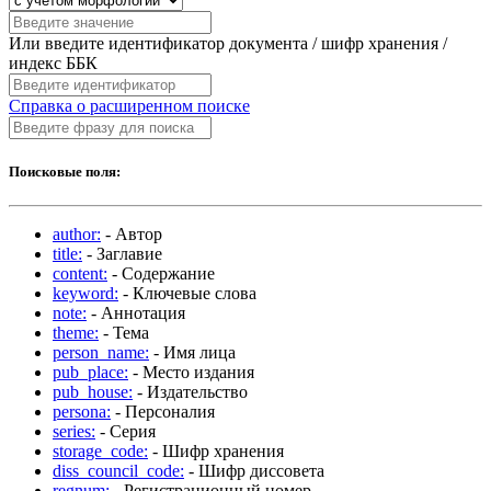
Или введите идентификатор документа / шифр хранения /
индекс ББК
Справка о расширенном поиске
Поисковые поля:
author:
- Автор
title:
- Заглавие
content:
- Содержание
keyword:
- Ключевые слова
note:
- Аннотация
theme:
- Тема
person_name:
- Имя лица
pub_place:
- Место издания
pub_house:
- Издательство
persona:
- Персоналия
series:
- Серия
storage_code:
- Шифр хранения
diss_council_code:
- Шифр диссовета
regnum:
- Регистрационный номер