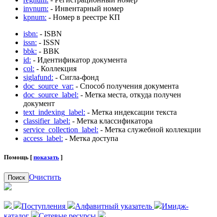
invnum:
- Инвентарный номер
kpnum:
- Номер в реестре КП
isbn:
- ISBN
issn:
- ISSN
bbk:
- BBK
id:
- Идентификатор документа
col:
- Коллекция
siglafund:
- Сигла-фонд
doc_source_var:
- Способ получения документа
doc_source_label:
- Метка места, откуда получен
документ
text_indexing_label:
- Метка индексации текста
classifier_label:
- Метка классификатора
service_collection_label:
- Метка служебной коллекции
access_label:
- Метка доступа
Помощь [
показать
]
Очистить
Поиск
Поступления
Алфавитный указатель
Имидж-
каталог
Сетевые ресурсы