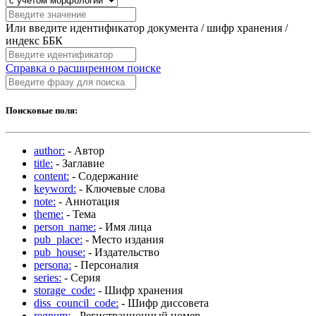
Или введите идентификатор документа / шифр хранения /
индекс ББК
Справка о расширенном поиске
Поисковые поля:
author:
- Автор
title:
- Заглавие
content:
- Содержание
keyword:
- Ключевые слова
note:
- Аннотация
theme:
- Тема
person_name:
- Имя лица
pub_place:
- Место издания
pub_house:
- Издательство
persona:
- Персоналия
series:
- Серия
storage_code:
- Шифр хранения
diss_council_code:
- Шифр диссовета
regnum:
- Регистрационный номер