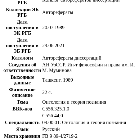
РГБ
Коллекции ЭБ
Авторефераты
РГБ
Дата
поступления в
20.07.1989
ЭК РГБ
Дата
поступления в
29.06.2021
ЭБ РГБ
Каталоги
Авторефераты диссертаций
Сведения об
АН УзССР. Ин-т философии и права им. И.
ответственности
М. Муминова
Выходные
Ташкент, 1989
данные
Физическое
22 с.
описание
Тема
Онтология и теория познания
BBK-код
С556.325.1,0
С556.44,0
Специальность
09.00.01: Онтология и теория познания
Язык
Русский
Места хранения
FB 9 89-4/2719-2