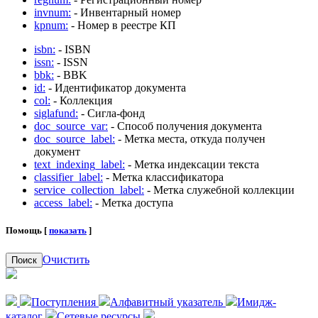
invnum:
- Инвентарный номер
kpnum:
- Номер в реестре КП
isbn:
- ISBN
issn:
- ISSN
bbk:
- BBK
id:
- Идентификатор документа
col:
- Коллекция
siglafund:
- Сигла-фонд
doc_source_var:
- Способ получения документа
doc_source_label:
- Метка места, откуда получен
документ
text_indexing_label:
- Метка индексации текста
classifier_label:
- Метка классификатора
service_collection_label:
- Метка служебной коллекции
access_label:
- Метка доступа
Помощь [
показать
]
Очистить
Поиск
Поступления
Алфавитный указатель
Имидж-
каталог
Сетевые ресурсы