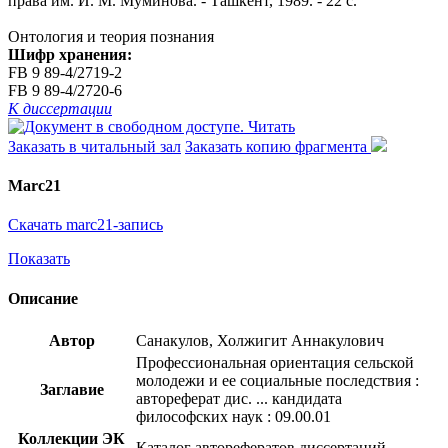
права им. И. М. Муминова. - Ташкент, 1989. - 22 с.
Онтология и теория познания
Шифр хранения:
FB 9 89-4/2719-2
FB 9 89-4/2720-6
К диссертации
Читать
Заказать в читальный зал
Заказать копию фрагмента
Marc21
Скачать marc21-запись
Показать
Описание
Автор
Санакулов, Холжигит Аннакулович
Профессиональная ориентация сельской
молодежи и ее социальные последствия :
Заглавие
автореферат дис. ... кандидата
философских наук : 09.00.01
Коллекции ЭК
Каталог авторефератов диссертаций