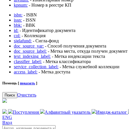
kpnum:
- Номер в реестре КП
isbn:
- ISBN
issn:
- ISSN
bbk:
- BBK
id:
- Идентификатор документа
col:
- Коллекция
siglafund:
- Сигла-фонд
doc_source_var:
- Способ получения документа
doc_source_label:
- Метка места, откуда получен документ
text_indexing_label:
- Метка индексации текста
classifier_label:
- Метка классификатора
service_collection_label:
- Метка служебной коллекции
access_label:
- Метка доступа
Помощь [
показать
]
Очистить
Поиск
Поступления
Алфавитный указатель
Имидж-каталог
ENG
Вход