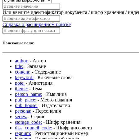
Или введите идентификатор документа / шифр хранения / инд
Справка о расширенном поиске
Поисковые поля:
author:
- Автор
title:
- Заглавие
content:
- Содержание
keyword:
- Ключевые слова
note:
- Аннотация
theme:
- Тема
person_name:
- Имя лица
pub_place:
- Место издания
pub_house:
- Издательство
persona:
- Персоналия
series:
- Серия
storage_code:
- Шифр хранения
diss_council_code:
- Шифр диссовета
regnum:
- Регистрационный номер
invnum:
- Инвентарный номер