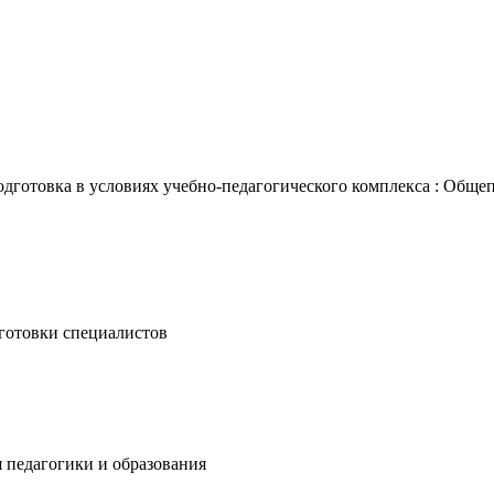
готовка в условиях учебно-педагогического комплекса : Общепед
дготовки специалистов
я педагогики и образования