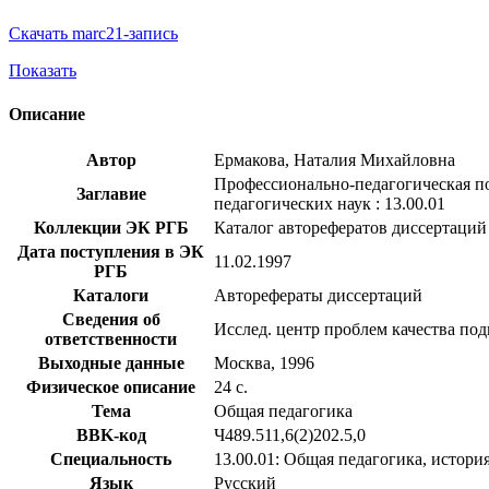
Скачать marc21-запись
Показать
Описание
Автор
Ермакова, Наталия Михайловна
Профессионально-педагогическая под
Заглавие
педагогических наук : 13.00.01
Коллекции ЭК РГБ
Каталог авторефератов диссертаций
Дата поступления в ЭК
11.02.1997
РГБ
Каталоги
Авторефераты диссертаций
Сведения об
Исслед. центр проблем качества по
ответственности
Выходные данные
Москва, 1996
Физическое описание
24 с.
Тема
Общая педагогика
BBK-код
Ч489.511,6(2)202.5,0
Специальность
13.00.01: Общая педагогика, истори
Язык
Русский