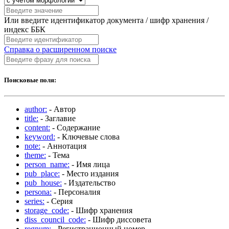
Или введите идентификатор документа / шифр хранения /
индекс ББК
Справка о расширенном поиске
Поисковые поля:
author:
- Автор
title:
- Заглавие
content:
- Содержание
keyword:
- Ключевые слова
note:
- Аннотация
theme:
- Тема
person_name:
- Имя лица
pub_place:
- Место издания
pub_house:
- Издательство
persona:
- Персоналия
series:
- Серия
storage_code:
- Шифр хранения
diss_council_code:
- Шифр диссовета
regnum:
- Регистрационный номер