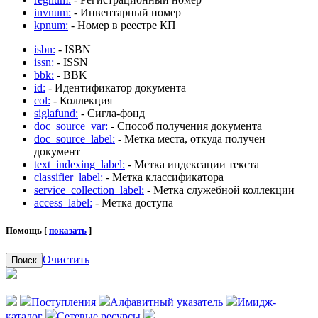
invnum:
- Инвентарный номер
kpnum:
- Номер в реестре КП
isbn:
- ISBN
issn:
- ISSN
bbk:
- BBK
id:
- Идентификатор документа
col:
- Коллекция
siglafund:
- Сигла-фонд
doc_source_var:
- Способ получения документа
doc_source_label:
- Метка места, откуда получен
документ
text_indexing_label:
- Метка индексации текста
classifier_label:
- Метка классификатора
service_collection_label:
- Метка служебной коллекции
access_label:
- Метка доступа
Помощь [
показать
]
Очистить
Поиск
Поступления
Алфавитный указатель
Имидж-
каталог
Сетевые ресурсы