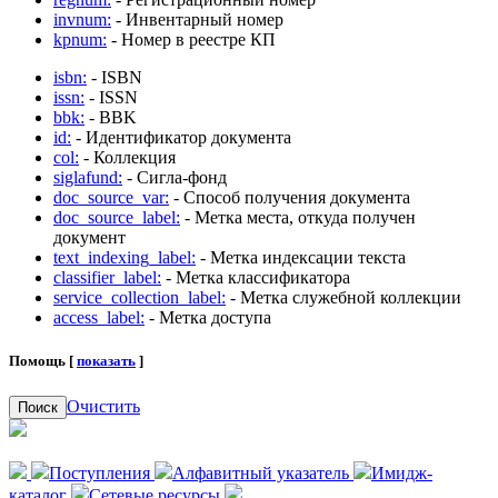
invnum:
- Инвентарный номер
kpnum:
- Номер в реестре КП
isbn:
- ISBN
issn:
- ISSN
bbk:
- BBK
id:
- Идентификатор документа
col:
- Коллекция
siglafund:
- Сигла-фонд
doc_source_var:
- Способ получения документа
doc_source_label:
- Метка места, откуда получен
документ
text_indexing_label:
- Метка индексации текста
classifier_label:
- Метка классификатора
service_collection_label:
- Метка служебной коллекции
access_label:
- Метка доступа
Помощь [
показать
]
Очистить
Поиск
Поступления
Алфавитный указатель
Имидж-
каталог
Сетевые ресурсы