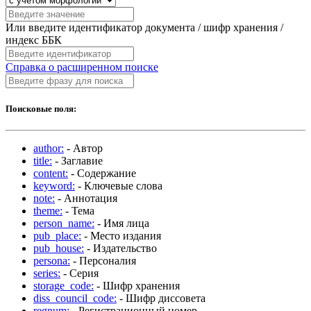
Или введите идентификатор документа / шифр хранения /
индекс ББК
Справка о расширенном поиске
Поисковые поля:
author:
- Автор
title:
- Заглавие
content:
- Содержание
keyword:
- Ключевые слова
note:
- Аннотация
theme:
- Тема
person_name:
- Имя лица
pub_place:
- Место издания
pub_house:
- Издательство
persona:
- Персоналия
series:
- Серия
storage_code:
- Шифр хранения
diss_council_code:
- Шифр диссовета
regnum:
- Регистрационный номер