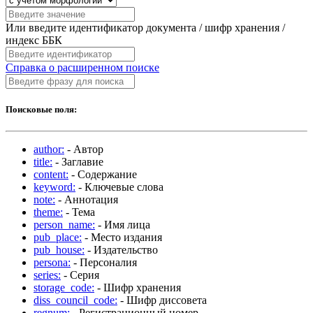
Или введите идентификатор документа / шифр хранения /
индекс ББК
Справка о расширенном поиске
Поисковые поля:
author:
- Автор
title:
- Заглавие
content:
- Содержание
keyword:
- Ключевые слова
note:
- Аннотация
theme:
- Тема
person_name:
- Имя лица
pub_place:
- Место издания
pub_house:
- Издательство
persona:
- Персоналия
series:
- Серия
storage_code:
- Шифр хранения
diss_council_code:
- Шифр диссовета
regnum:
- Регистрационный номер