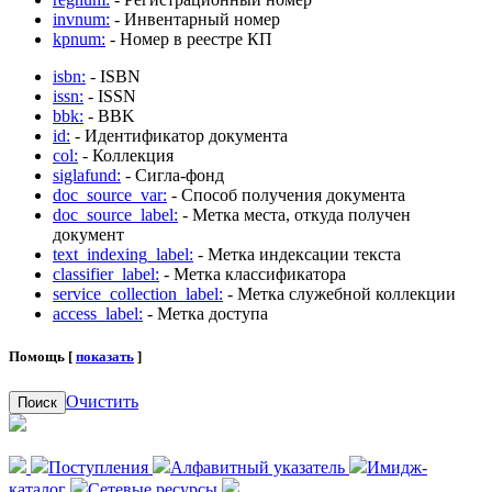
invnum:
- Инвентарный номер
kpnum:
- Номер в реестре КП
isbn:
- ISBN
issn:
- ISSN
bbk:
- BBK
id:
- Идентификатор документа
col:
- Коллекция
siglafund:
- Сигла-фонд
doc_source_var:
- Способ получения документа
doc_source_label:
- Метка места, откуда получен
документ
text_indexing_label:
- Метка индексации текста
classifier_label:
- Метка классификатора
service_collection_label:
- Метка служебной коллекции
access_label:
- Метка доступа
Помощь [
показать
]
Очистить
Поиск
Поступления
Алфавитный указатель
Имидж-
каталог
Сетевые ресурсы