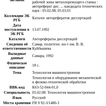
рабочей зоны металлорежущего станка :
автореферат дис. ... кандидата технических
наук : 05.02.08; 05.03.01
Коллекции ЭК
Каталог авторефератов диссертаций
РГБ
Дата
поступления в
13.07.1992
ЭК РГБ
Каталоги
Авторефераты диссертаций
Сведения об
Самар. политехн. ин-т им. В. В.
ответственности
Куйбышева
Выходные
Самара, 1992
данные
Физическое
18 с.
описание
Тема
Технология машиностроения
Технология и оборудование механической
и физико-технической обработки
BBK-код
К63-52-044-01,0
Специальность
05.02.08: Технология машиностроения
Язык
Русский
Места хранения
FB 9 92-3/1480-3