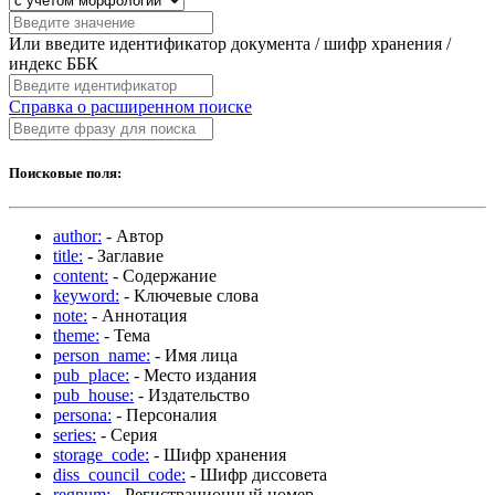
Или введите идентификатор документа / шифр хранения /
индекс ББК
Справка о расширенном поиске
Поисковые поля:
author:
- Автор
title:
- Заглавие
content:
- Содержание
keyword:
- Ключевые слова
note:
- Аннотация
theme:
- Тема
person_name:
- Имя лица
pub_place:
- Место издания
pub_house:
- Издательство
persona:
- Персоналия
series:
- Серия
storage_code:
- Шифр хранения
diss_council_code:
- Шифр диссовета
regnum:
- Регистрационный номер