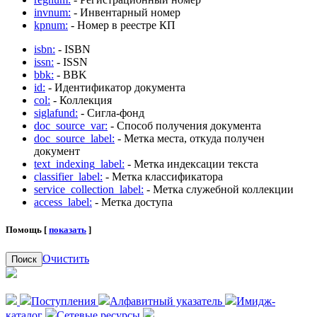
invnum:
- Инвентарный номер
kpnum:
- Номер в реестре КП
isbn:
- ISBN
issn:
- ISSN
bbk:
- BBK
id:
- Идентификатор документа
col:
- Коллекция
siglafund:
- Сигла-фонд
doc_source_var:
- Способ получения документа
doc_source_label:
- Метка места, откуда получен
документ
text_indexing_label:
- Метка индексации текста
classifier_label:
- Метка классификатора
service_collection_label:
- Метка служебной коллекции
access_label:
- Метка доступа
Помощь [
показать
]
Очистить
Поиск
Поступления
Алфавитный указатель
Имидж-
каталог
Сетевые ресурсы