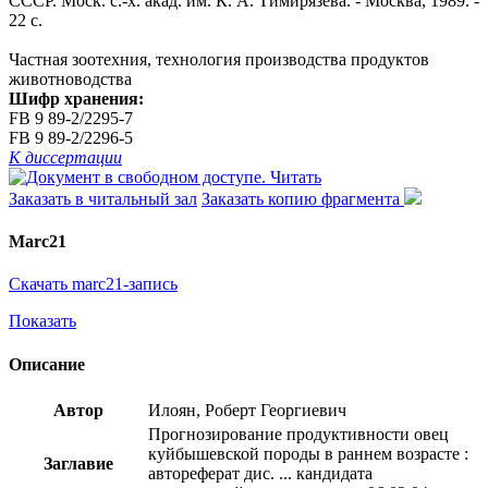
СССР. Моск. с.-х. акад. им. К. А. Тимирязева. - Москва, 1989. -
22 с.
Частная зоотехния, технология производства продуктов
животноводства
Шифр хранения:
FB 9 89-2/2295-7
FB 9 89-2/2296-5
К диссертации
Читать
Заказать в читальный зал
Заказать копию фрагмента
Marc21
Скачать marc21-запись
Показать
Описание
Автор
Илоян, Роберт Георгиевич
Прогнозирование продуктивности овец
куйбышевской породы в раннем возрасте :
Заглавие
автореферат дис. ... кандидата