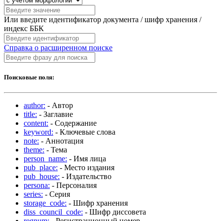
Или введите идентификатор документа / шифр хранения /
индекс ББК
Справка о расширенном поиске
Поисковые поля:
author:
- Автор
title:
- Заглавие
content:
- Содержание
keyword:
- Ключевые слова
note:
- Аннотация
theme:
- Тема
person_name:
- Имя лица
pub_place:
- Место издания
pub_house:
- Издательство
persona:
- Персоналия
series:
- Серия
storage_code:
- Шифр хранения
diss_council_code:
- Шифр диссовета
regnum:
- Регистрационный номер