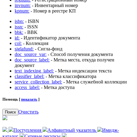
invnum:
- Инвентарный номер
kpnum:
- Номер в реестре КП
isbn:
- ISBN
issn:
- ISSN
bbk:
- BBK
id:
- Идентификатор документа
col:
- Коллекция
siglafund:
- Сигла-фонд
doc_source_var:
- Способ получения документа
doc_source_label:
- Метка места, откуда получен
документ
text_indexing_label:
- Метка индексации текста
classifier_label:
- Метка классификатора
service_collection_label:
- Метка служебной коллекции
access_label:
- Метка доступа
Помощь [
показать
]
Очистить
Поиск
Поступления
Алфавитный указатель
Имидж-
каталог
Сетевые ресурсы