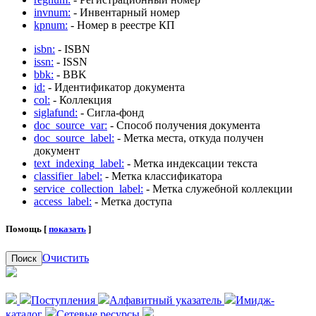
invnum:
- Инвентарный номер
kpnum:
- Номер в реестре КП
isbn:
- ISBN
issn:
- ISSN
bbk:
- BBK
id:
- Идентификатор документа
col:
- Коллекция
siglafund:
- Сигла-фонд
doc_source_var:
- Способ получения документа
doc_source_label:
- Метка места, откуда получен
документ
text_indexing_label:
- Метка индексации текста
classifier_label:
- Метка классификатора
service_collection_label:
- Метка служебной коллекции
access_label:
- Метка доступа
Помощь [
показать
]
Очистить
Поиск
Поступления
Алфавитный указатель
Имидж-
каталог
Сетевые ресурсы