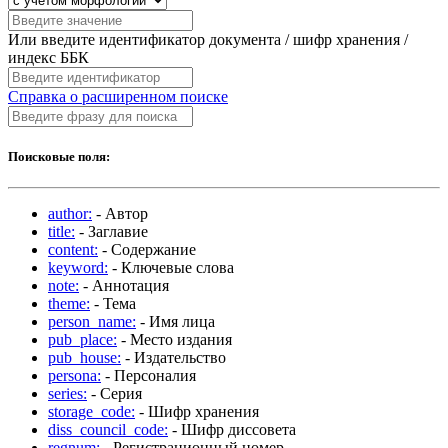
Или введите идентификатор документа / шифр хранения /
индекс ББК
Справка о расширенном поиске
Поисковые поля:
author:
- Автор
title:
- Заглавие
content:
- Содержание
keyword:
- Ключевые слова
note:
- Аннотация
theme:
- Тема
person_name:
- Имя лица
pub_place:
- Место издания
pub_house:
- Издательство
persona:
- Персоналия
series:
- Серия
storage_code:
- Шифр хранения
diss_council_code:
- Шифр диссовета
regnum:
- Регистрационный номер