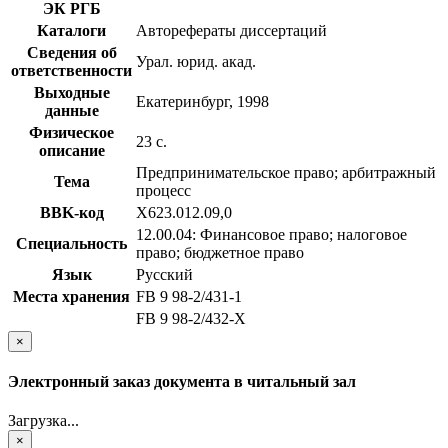
ЭК РГБ
Каталоги
Авторефераты диссертаций
Сведения об
Урал. юрид. акад.
ответственности
Выходные
Екатеринбург, 1998
данные
Физическое
23 с.
описание
Предпринимательское право; арбитражный
Тема
процесс
BBK-код
Х623.012.09,0
12.00.04: Финансовое право; налоговое
Специальность
право; бюджетное право
Язык
Русский
Места хранения
FB 9 98-2/431-1
FB 9 98-2/432-X
×
Электронный заказ документа в читальный зал
Загрузка...
×