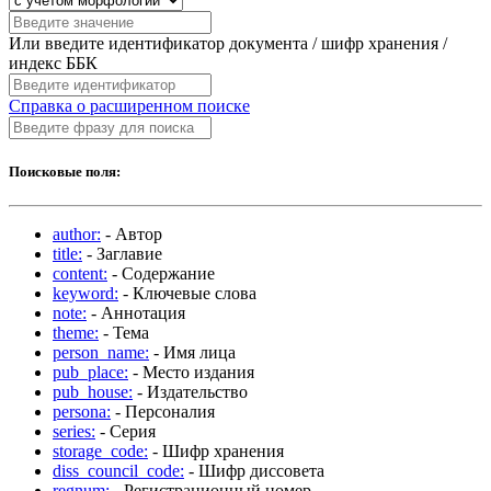
Или введите идентификатор документа / шифр хранения /
индекс ББК
Справка о расширенном поиске
Поисковые поля:
author:
- Автор
title:
- Заглавие
content:
- Содержание
keyword:
- Ключевые слова
note:
- Аннотация
theme:
- Тема
person_name:
- Имя лица
pub_place:
- Место издания
pub_house:
- Издательство
persona:
- Персоналия
series:
- Серия
storage_code:
- Шифр хранения
diss_council_code:
- Шифр диссовета
regnum:
- Регистрационный номер