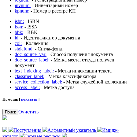
invnum:
- Инвентарный номер
kpnum:
- Номер в реестре КП
isbn:
- ISBN
issn:
- ISSN
bbk:
- BBK
id:
- Идентификатор документа
col:
- Коллекция
siglafund:
- Сигла-фонд
doc_source_var:
- Способ получения документа
doc_source_label:
- Метка места, откуда получен
документ
text_indexing_label:
- Метка индексации текста
classifier_label:
- Метка классификатора
service_collection_label:
- Метка служебной коллекции
access_label:
- Метка доступа
Помощь [
показать
]
Очистить
Поиск
Поступления
Алфавитный указатель
Имидж-
каталог
Сетевые ресурсы