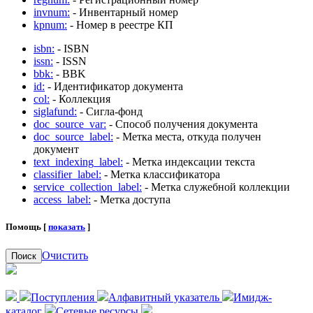
invnum:
- Инвентарный номер
kpnum:
- Номер в реестре КП
isbn:
- ISBN
issn:
- ISSN
bbk:
- BBK
id:
- Идентификатор документа
col:
- Коллекция
siglafund:
- Сигла-фонд
doc_source_var:
- Способ получения документа
doc_source_label:
- Метка места, откуда получен
документ
text_indexing_label:
- Метка индексации текста
classifier_label:
- Метка классификатора
service_collection_label:
- Метка служебной коллекции
access_label:
- Метка доступа
Помощь [
показать
]
Очистить
Поиск
Поступления
Алфавитный указатель
Имидж-
каталог
Сетевые ресурсы