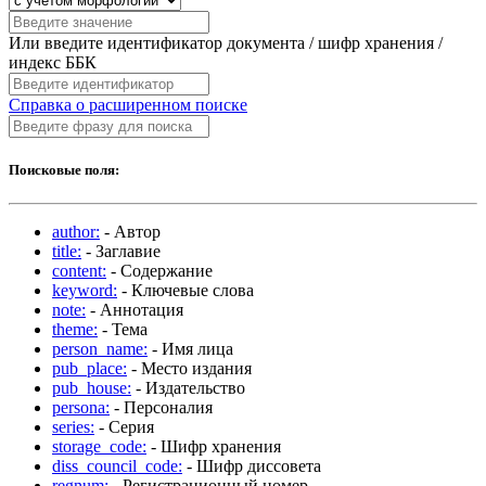
Или введите идентификатор документа / шифр хранения /
индекс ББК
Справка о расширенном поиске
Поисковые поля:
author:
- Автор
title:
- Заглавие
content:
- Содержание
keyword:
- Ключевые слова
note:
- Аннотация
theme:
- Тема
person_name:
- Имя лица
pub_place:
- Место издания
pub_house:
- Издательство
persona:
- Персоналия
series:
- Серия
storage_code:
- Шифр хранения
diss_council_code:
- Шифр диссовета
regnum:
- Регистрационный номер