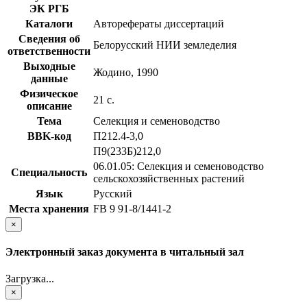
ЭК РГБ
Каталоги
Авторефераты диссертаций
Сведения об
Белорусский НИИ земледелия
ответственности
Выходные
Жодино, 1990
данные
Физическое
21 с.
описание
Тема
Селекция и семеноводство
BBK-код
П212.4-3,0
П9(233Б)212,0
06.01.05: Селекция и семеноводство
Специальность
сельскохозяйственных растений
Язык
Русский
Места хранения
FB 9 91-8/1441-2
×
Электронный заказ документа в читальный зал
Загрузка...
×