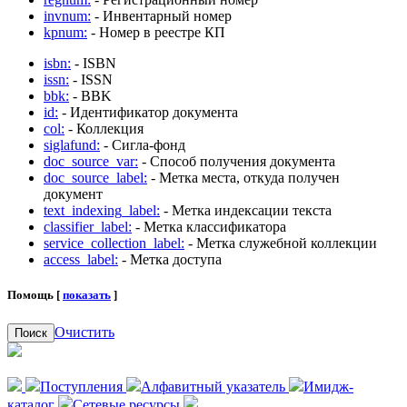
invnum:
- Инвентарный номер
kpnum:
- Номер в реестре КП
isbn:
- ISBN
issn:
- ISSN
bbk:
- BBK
id:
- Идентификатор документа
col:
- Коллекция
siglafund:
- Сигла-фонд
doc_source_var:
- Способ получения документа
doc_source_label:
- Метка места, откуда получен
документ
text_indexing_label:
- Метка индексации текста
classifier_label:
- Метка классификатора
service_collection_label:
- Метка служебной коллекции
access_label:
- Метка доступа
Помощь [
показать
]
Очистить
Поиск
Поступления
Алфавитный указатель
Имидж-
каталог
Сетевые ресурсы