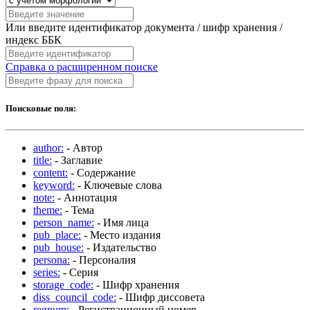
Или введите идентификатор документа / шифр хранения /
индекс ББК
Справка о расширенном поиске
Поисковые поля:
author:
- Автор
title:
- Заглавие
content:
- Содержание
keyword:
- Ключевые слова
note:
- Аннотация
theme:
- Тема
person_name:
- Имя лица
pub_place:
- Место издания
pub_house:
- Издательство
persona:
- Персоналия
series:
- Серия
storage_code:
- Шифр хранения
diss_council_code:
- Шифр диссовета
regnum:
- Регистрационный номер