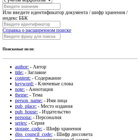
Или введите идентификатор документа / шифр хранения /
индекс ББК
Справка о расширенном поиске
Поисковые поля:
author:
- Автор
title:
- Заглавие
content:
- Содержание
keyword:
- Ключевые слова
note:
- Аннотация
theme:
- Тема
person_name:
- Имя лица
pub_place:
- Место издания
pub_house:
- Издательство
persona:
- Персоналия
series:
- Серия
storage_code:
- Шифр хранения
diss_council_code:
- Шифр диссовета
regnum:
- Регистрационный номер