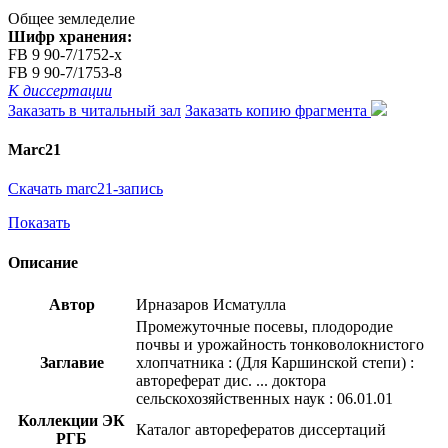
Общее земледелие
Шифр хранения:
FB 9 90-7/1752-x
FB 9 90-7/1753-8
К диссертации
Заказать в читальный зал
Заказать копию фрагмента
Marc21
Скачать marc21-запись
Показать
Описание
Автор
Ирназаров Исматулла
Промежуточные посевы, плодородие
почвы и урожайность тонковолокнистого
Заглавие
хлопчатника : (Для Каршинской степи) :
автореферат дис. ... доктора
сельскохозяйственных наук : 06.01.01
Коллекции ЭК
Каталог авторефератов диссертаций
РГБ