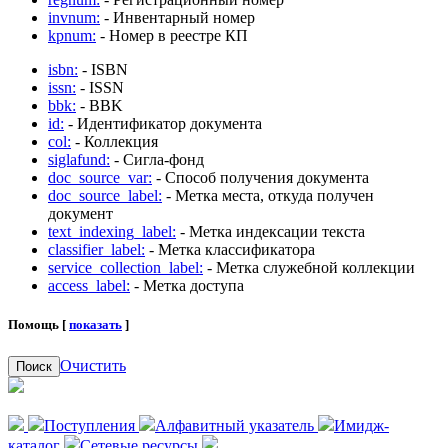
invnum:
- Инвентарный номер
kpnum:
- Номер в реестре КП
isbn:
- ISBN
issn:
- ISSN
bbk:
- BBK
id:
- Идентификатор документа
col:
- Коллекция
siglafund:
- Сигла-фонд
doc_source_var:
- Способ получения документа
doc_source_label:
- Метка места, откуда получен
документ
text_indexing_label:
- Метка индексации текста
classifier_label:
- Метка классификатора
service_collection_label:
- Метка служебной коллекции
access_label:
- Метка доступа
Помощь [
показать
]
Очистить
Поиск
Поступления
Алфавитный указатель
Имидж-
каталог
Сетевые ресурсы