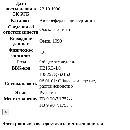
Дата
поступления в
22.10.1990
ЭК РГБ
Каталоги
Авторефераты диссертаций
Сведения об
Омск. с.-х. ин-т
ответственности
Выходные
Омск, 1990
данные
Физическое
32 с.
описание
Тема
Общее земледелие
BBK-код
П216.3-4,0
П9(257У,7)216,0
06.01.01: Общее земледелие,
Специальность
растениеводство
Язык
Русский
Места хранения
FB 9 90-7/1752-x
FB 9 90-7/1753-8
×
Электронный заказ документа в читальный зал