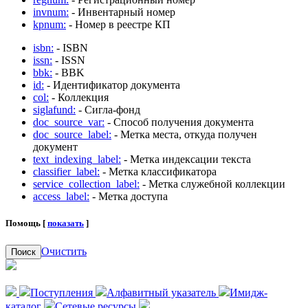
invnum:
- Инвентарный номер
kpnum:
- Номер в реестре КП
isbn:
- ISBN
issn:
- ISSN
bbk:
- BBK
id:
- Идентификатор документа
col:
- Коллекция
siglafund:
- Сигла-фонд
doc_source_var:
- Способ получения документа
doc_source_label:
- Метка места, откуда получен
документ
text_indexing_label:
- Метка индексации текста
classifier_label:
- Метка классификатора
service_collection_label:
- Метка служебной коллекции
access_label:
- Метка доступа
Помощь [
показать
]
Очистить
Поиск
Поступления
Алфавитный указатель
Имидж-
каталог
Сетевые ресурсы