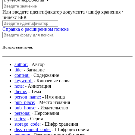
Или введите идентификатор документа / шифр хранения /
индекс ББК
Справка о расширенном поиске
Поисковые поля:
author:
- Автор
title:
- Заглавие
content:
- Содержание
keyword:
- Ключевые слова
note:
- Аннотация
theme:
- Тема
person_name:
- Имя лица
pub_place:
- Место издания
pub_house:
- Издательство
persona:
- Персоналия
series:
- Серия
storage_code:
- Шифр хранения
diss_council_code:
- Шифр диссовета
regnum:
- Регистрационный номер