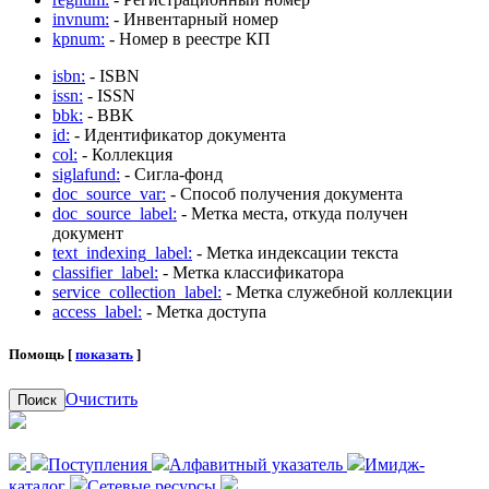
invnum:
- Инвентарный номер
kpnum:
- Номер в реестре КП
isbn:
- ISBN
issn:
- ISSN
bbk:
- BBK
id:
- Идентификатор документа
col:
- Коллекция
siglafund:
- Сигла-фонд
doc_source_var:
- Способ получения документа
doc_source_label:
- Метка места, откуда получен
документ
text_indexing_label:
- Метка индексации текста
classifier_label:
- Метка классификатора
service_collection_label:
- Метка служебной коллекции
access_label:
- Метка доступа
Помощь [
показать
]
Очистить
Поиск
Поступления
Алфавитный указатель
Имидж-
каталог
Сетевые ресурсы