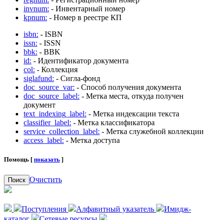
invnum:
- Инвентарный номер
kpnum:
- Номер в реестре КП
isbn:
- ISBN
issn:
- ISSN
bbk:
- BBK
id:
- Идентификатор документа
col:
- Коллекция
siglafund:
- Сигла-фонд
doc_source_var:
- Способ получения документа
doc_source_label:
- Метка места, откуда получен
документ
text_indexing_label:
- Метка индексации текста
classifier_label:
- Метка классификатора
service_collection_label:
- Метка служебной коллекции
access_label:
- Метка доступа
Помощь [
показать
]
Очистить
Поиск
Поступления
Алфавитный указатель
Имидж-
каталог
Сетевые ресурсы