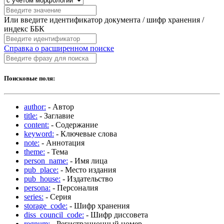
Или введите идентификатор документа / шифр хранения /
индекс ББК
Справка о расширенном поиске
Поисковые поля:
author:
- Автор
title:
- Заглавие
content:
- Содержание
keyword:
- Ключевые слова
note:
- Аннотация
theme:
- Тема
person_name:
- Имя лица
pub_place:
- Место издания
pub_house:
- Издательство
persona:
- Персоналия
series:
- Серия
storage_code:
- Шифр хранения
diss_council_code:
- Шифр диссовета
regnum:
- Регистрационный номер