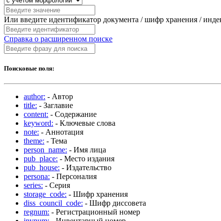
Или введите идентификатор документа / шифр хранения / инд
Справка о расширенном поиске
Поисковые поля:
author:
- Автор
title:
- Заглавие
content:
- Содержание
keyword:
- Ключевые слова
note:
- Аннотация
theme:
- Тема
person_name:
- Имя лица
pub_place:
- Место издания
pub_house:
- Издательство
persona:
- Персоналия
series:
- Серия
storage_code:
- Шифр хранения
diss_council_code:
- Шифр диссовета
regnum:
- Регистрационный номер
invnum:
- Инвентарный номер