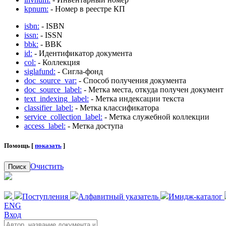
kpnum:
- Номер в реестре КП
isbn:
- ISBN
issn:
- ISSN
bbk:
- BBK
id:
- Идентификатор документа
col:
- Коллекция
siglafund:
- Сигла-фонд
doc_source_var:
- Способ получения документа
doc_source_label:
- Метка места, откуда получен документ
text_indexing_label:
- Метка индексации текста
classifier_label:
- Метка классификатора
service_collection_label:
- Метка служебной коллекции
access_label:
- Метка доступа
Помощь [
показать
]
Очистить
Поиск
Поступления
Алфавитный указатель
Имидж-каталог
ENG
Вход