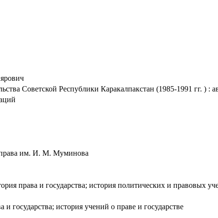
иярович
ства Советской Республики Каракалпакстан (1985-1991 гг. ) : ав
таций
 права им. И. М. Муминова
стория права и государства; история политических и правовых уч
ва и государства; история учений о праве и государстве