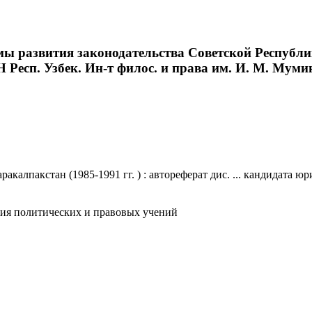
 развития законодательства Советской Республики
Н Респ. Узбек. Ин-т филос. и права им. И. М. Мумино
алпакстан (1985-1991 гг. ) : автореферат дис. ... кандидата юри
ория политических и правовых учений