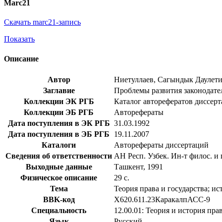
Marc21
Скачать marc21-запись
Показать
Описание
Автор
Ниетуллаев, Сагындык Даулет
Заглавие
Проблемы развития законодатель
Коллекции ЭК РГБ
Каталог авторефератов диссер
Коллекции ЭБ РГБ
Авторефераты
Дата поступления в ЭК РГБ
31.03.1992
Дата поступления в ЭБ РГБ
19.11.2007
Каталоги
Авторефераты диссертаций
Сведения об ответственности
АН Респ. Узбек. Ин-т филос. и
Выходные данные
Ташкент, 1991
Физическое описание
29 с.
Тема
Теория права и государства; и
BBK-код
Х620.611.23КаракалпАСС-9
Специальность
12.00.01: Теория и история пра
Язык
Русский