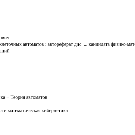
ович
еточных автоматов : автореферат дис. ... кандидата физико-мате
таций
ка -- Теория автоматов
ка и математическая кибернетика