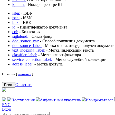
kpnum:
- Номер в реестре КП
isbn:
- ISBN
issn:
- ISSN
bbk:
- BBK
id:
- Идентификатор документа
col:
- Коллекция
siglafund:
- Сигла-фонд
doc_source_var:
- Способ получения документа
doc_source_label:
- Метка места, откуда получен документ
text_indexing_label:
- Метка индексации текста
classifier_label:
- Метка классификатора
service_collection_label:
- Метка служебной коллекции
access_label:
- Метка доступа
Помощь [
показать
]
Очистить
Поиск
Поступления
Алфавитный указатель
Имидж-каталог
ENG
Вход