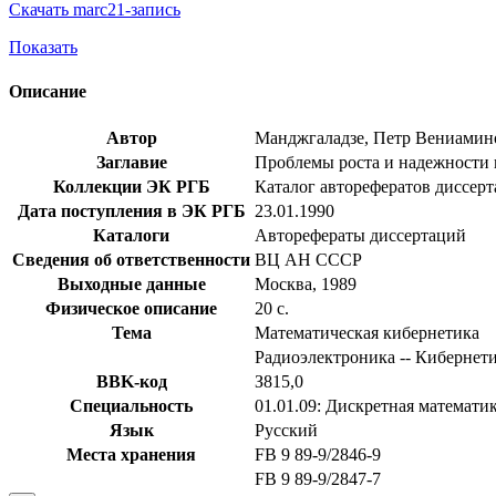
Скачать marc21-запись
Показать
Описание
Автор
Манджгаладзе, Петр Вениамин
Заглавие
Проблемы роста и надежности кл
Коллекции ЭК РГБ
Каталог авторефератов диссер
Дата поступления в ЭК РГБ
23.01.1990
Каталоги
Авторефераты диссертаций
Сведения об ответственности
ВЦ АН СССР
Выходные данные
Москва, 1989
Физическое описание
20 с.
Тема
Математическая кибернетика
Радиоэлектроника -- Кибернети
BBK-код
З815,0
Специальность
01.01.09: Дискретная математи
Язык
Русский
Места хранения
FB 9 89-9/2846-9
FB 9 89-9/2847-7