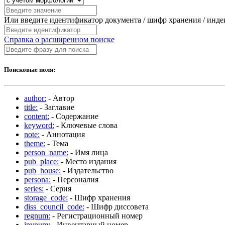
Или введите идентификатор документа / шифр хранения / инд
Справка о расширенном поиске
Поисковые поля:
author:
- Автор
title:
- Заглавие
content:
- Содержание
keyword:
- Ключевые слова
note:
- Аннотация
theme:
- Тема
person_name:
- Имя лица
pub_place:
- Место издания
pub_house:
- Издательство
persona:
- Персоналия
series:
- Серия
storage_code:
- Шифр хранения
diss_council_code:
- Шифр диссовета
regnum:
- Регистрационный номер
invnum:
- Инвентарный номер