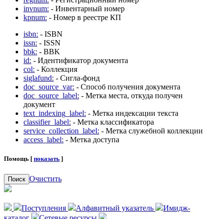
invnum:
- Инвентарный номер
kpnum:
- Номер в реестре КП
isbn:
- ISBN
issn:
- ISSN
bbk:
- BBK
id:
- Идентификатор документа
col:
- Коллекция
siglafund:
- Сигла-фонд
doc_source_var:
- Способ получения документа
doc_source_label:
- Метка места, откуда получен
документ
text_indexing_label:
- Метка индексации текста
classifier_label:
- Метка классификатора
service_collection_label:
- Метка служебной коллекции
access_label:
- Метка доступа
Помощь [
показать
]
Очистить
Поиск
Поступления
Алфавитный указатель
Имидж-
каталог
Сетевые ресурсы