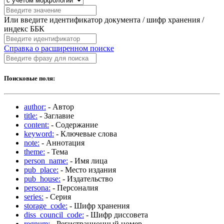
Или введите идентификатор документа / шифр хранения /
индекс ББК
Справка о расширенном поиске
Поисковые поля:
author:
- Автор
title:
- Заглавие
content:
- Содержание
keyword:
- Ключевые слова
note:
- Аннотация
theme:
- Тема
person_name:
- Имя лица
pub_place:
- Место издания
pub_house:
- Издательство
persona:
- Персоналия
series:
- Серия
storage_code:
- Шифр хранения
diss_council_code:
- Шифр диссовета
regnum:
- Регистрационный номер