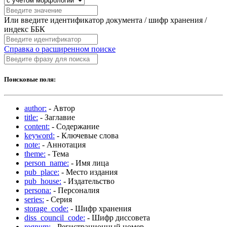
Или введите идентификатор документа / шифр хранения /
индекс ББК
Справка о расширенном поиске
Поисковые поля:
author:
- Автор
title:
- Заглавие
content:
- Содержание
keyword:
- Ключевые слова
note:
- Аннотация
theme:
- Тема
person_name:
- Имя лица
pub_place:
- Место издания
pub_house:
- Издательство
persona:
- Персоналия
series:
- Серия
storage_code:
- Шифр хранения
diss_council_code:
- Шифр диссовета
regnum:
- Регистрационный номер