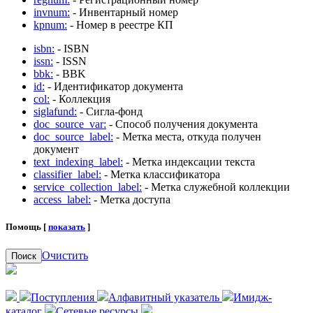
invnum:
- Инвентарный номер
kpnum:
- Номер в реестре КП
isbn:
- ISBN
issn:
- ISSN
bbk:
- BBK
id:
- Идентификатор документа
col:
- Коллекция
siglafund:
- Сигла-фонд
doc_source_var:
- Способ получения документа
doc_source_label:
- Метка места, откуда получен
документ
text_indexing_label:
- Метка индексации текста
classifier_label:
- Метка классификатора
service_collection_label:
- Метка служебной коллекции
access_label:
- Метка доступа
Помощь [
показать
]
Очистить
Поиск
Поступления
Алфавитный указатель
Имидж-
каталог
Сетевые ресурсы