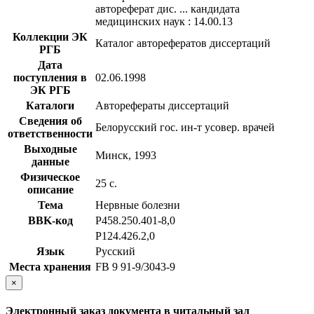
автореферат дис. ... кандидата
медицинских наук : 14.00.13
Коллекции ЭК
Каталог авторефератов диссертаций
РГБ
Дата
поступления в
02.06.1998
ЭК РГБ
Каталоги
Авторефераты диссертаций
Сведения об
Белорусский гос. ин-т усовер. врачей
ответственности
Выходные
Минск, 1993
данные
Физическое
25 с.
описание
Тема
Нервные болезни
BBK-код
Р458.250.401-8,0
Р124.426.2,0
Язык
Русский
Места хранения
FB 9 91-9/3043-9
×
Электронный заказ документа в читальный зал