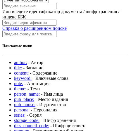
Или введите идентификатор документа / шифр хранения /
индекс ББК
Справка о расширенном поиске
Поисковые поля:
author:
- Автор
title:
- Заглавие
content:
- Содержание
keyword:
- Ключевые слова
note:
- Аннотация
theme:
- Тема
person_name:
- Имя лица
pub_place:
- Место издания
pub_house:
- Издательство
persona:
- Персоналия
series:
- Серия
storage_code:
- Шифр хранения
diss_council_code:
- Шифр диссовета
regnum:
- Регистрационный номер