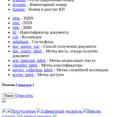
invnum:
- Инвентарный номер
kpnum:
- Номер в реестре КП
isbn:
- ISBN
issn:
- ISSN
bbk:
- BBK
id:
- Идентификатор документа
col:
- Коллекция
siglafund:
- Сигла-фонд
doc_source_var:
- Способ получения документа
doc_source_label:
- Метка места, откуда получен
документ
text_indexing_label:
- Метка индексации текста
classifier_label:
- Метка классификатора
service_collection_label:
- Метка служебной коллекции
access_label:
- Метка доступа
Помощь [
показать
]
Очистить
Поиск
Поступления
Алфавитный указатель
Имидж-
каталог
Сетевые ресурсы