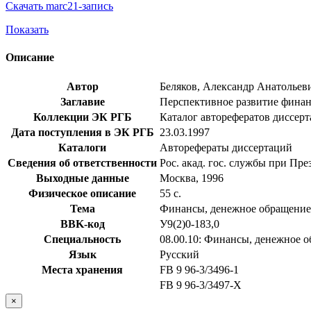
Скачать marc21-запись
Показать
Описание
Автор
Беляков, Александр Анатольев
Заглавие
Перспективное развитие финанс
Коллекции ЭК РГБ
Каталог авторефератов диссер
Дата поступления в ЭК РГБ
23.03.1997
Каталоги
Авторефераты диссертаций
Сведения об ответственности
Рос. акад. гос. службы при Пр
Выходные данные
Москва, 1996
Физическое описание
55 с.
Тема
Финансы, денежное обращение
BBK-код
У9(2)0-183,0
Специальность
08.00.10: Финансы, денежное 
Язык
Русский
Места хранения
FB 9 96-3/3496-1
FB 9 96-3/3497-X
×