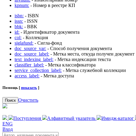
kpnum:
- Номер в реестре КП
isbn:
- ISBN
issn:
- ISSN
bbk:
- BBK
id:
- Идентификатор документа
col:
- Коллекция
siglafund:
- Сигла-фонд
doc_source_var:
- Способ получения документа
doc_source_label:
- Метка места, откуда получен документ
text_indexing_label:
- Метка индексации текста
classifier_label:
- Метка классификатора
service_collection_label:
- Метка служебной коллекции
access_label:
- Метка доступа
Помощь [
показать
]
Очистить
Поиск
Поступления
Алфавитный указатель
Имидж-каталог
ENG
Вход