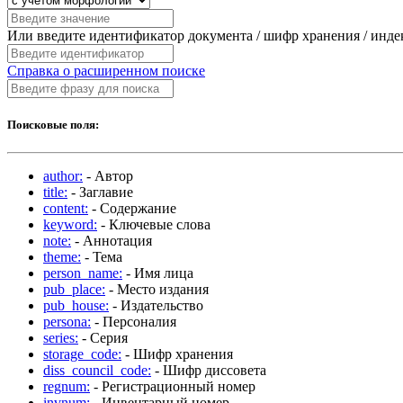
Или введите идентификатор документа / шифр хранения / инд
Справка о расширенном поиске
Поисковые поля:
author:
- Автор
title:
- Заглавие
content:
- Содержание
keyword:
- Ключевые слова
note:
- Аннотация
theme:
- Тема
person_name:
- Имя лица
pub_place:
- Место издания
pub_house:
- Издательство
persona:
- Персоналия
series:
- Серия
storage_code:
- Шифр хранения
diss_council_code:
- Шифр диссовета
regnum:
- Регистрационный номер
invnum:
- Инвентарный номер