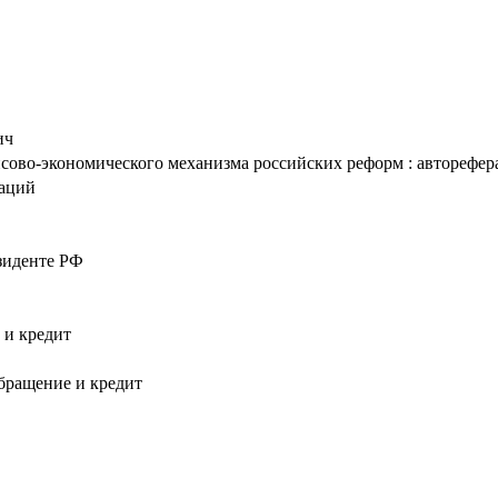
ич
ово-экономического механизма российских реформ : автореферат д
таций
езиденте РФ
 и кредит
обращение и кредит