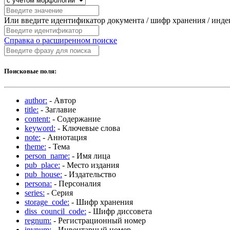
Или введите идентификатор документа / шифр хранения / инд
Справка о расширенном поиске
Поисковые поля:
author:
- Автор
title:
- Заглавие
content:
- Содержание
keyword:
- Ключевые слова
note:
- Аннотация
theme:
- Тема
person_name:
- Имя лица
pub_place:
- Место издания
pub_house:
- Издательство
persona:
- Персоналия
series:
- Серия
storage_code:
- Шифр хранения
diss_council_code:
- Шифр диссовета
regnum:
- Регистрационный номер
invnum:
- Инвентарный номер