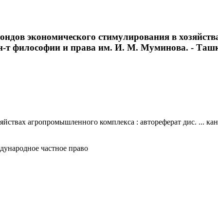
ондов экономического стимулирования в хозяйств
Ин-т философии и права им. И. М. Муминова. - Ташкен
ствах агропромышленного комплекса : автореферат дис. ... канд
ждународное частное право