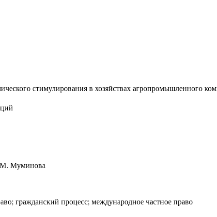
ческого стимулирования в хозяйствах агропромышленного компле
аций
. М. Муминова
раво; гражданский процесс; международное частное право