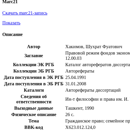
Marc21
Скачать marc21-запись
Показать
Описание
Автор
Хакимов, Шухрат Фуатович
Правовой режим фондов экономи
Заглавие
12.00.03
Коллекции ЭК РГБ
Каталог авторефератов диссерт
Коллекции ЭБ РГБ
Авторефераты
Дата поступления в ЭК РГБ
25.04.1991
Дата поступления в ЭБ РГБ
31.01.2008
Каталоги
Авторефераты диссертаций
Сведения об
Ин-т философии и права им. И
ответственности
Выходные данные
Ташкент, 1990
Физическое описание
26 с.
Тема
Гражданское право; семейное п
BBK-код
Х623.012.124,0