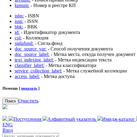
kpnum:
- Номер в реестре КП
isbn:
- ISBN
issn:
- ISSN
bbk:
- BBK
id:
- Идентификатор документа
col:
- Коллекция
siglafund:
- Сигла-фонд
doc_source_var:
- Способ получения документа
doc_source_label:
- Метка места, откуда получен документ
text_indexing_label:
- Метка индексации текста
classifier_label:
- Метка классификатора
service_collection_label:
- Метка служебной коллекции
access_label:
- Метка доступа
Помощь [
показать
]
Очистить
Поиск
Поступления
Алфавитный указатель
Имидж-каталог
ENG
Вход