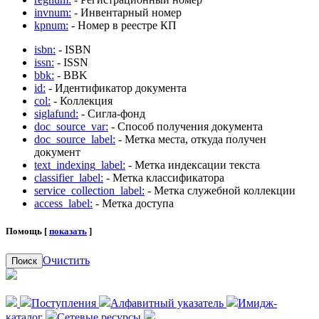
invnum:
- Инвентарный номер
kpnum:
- Номер в реестре КП
isbn:
- ISBN
issn:
- ISSN
bbk:
- BBK
id:
- Идентификатор документа
col:
- Коллекция
siglafund:
- Сигла-фонд
doc_source_var:
- Способ получения документа
doc_source_label:
- Метка места, откуда получен
документ
text_indexing_label:
- Метка индексации текста
classifier_label:
- Метка классификатора
service_collection_label:
- Метка служебной коллекции
access_label:
- Метка доступа
Помощь [
показать
]
Очистить
Поиск
Поступления
Алфавитный указатель
Имидж-
каталог
Сетевые ресурсы