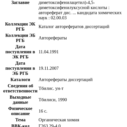
Заглавие
диметоксифенилацетил)-4,5-
диметоксифенилуксусной кислоты :
автореферат дис. ... кандидата химических
наук : 02.00.03
Коллекции ЭК
Каталог авторефератов диссертаций
РГБ
Коллекции ЭБ
Авторефераты
РГБ
Дата
поступления в
11.04.1991
ЭК РГБ
Дата
поступления в
19.11.2007
ЭБ РГБ
Каталоги
Авторефераты диссертаций
Сведения об
Тбилис. ун-т
ответственности
Выходные
Тбилиси, 1990
данные
Физическое
16 с.
описание
Тема
Органическая химия
BBK-код
Г263.29-4,0