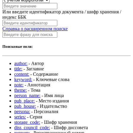
Или введите идентификатор документа / шифр хранения /
индекс ББК
Справка о расширенном поиске
Поисковые поля:
author:
- Автор
title:
- Заглавие
content:
- Содержание
keyword:
- Ключевые слова
note:
- Аннотация
theme:
- Тема
person_name:
- Имя лица
pub_place:
- Место издания
pub_house:
- Издательство
persona:
- Персоналия
series:
- Серия
storage_code:
- Шифр хранения
diss_council_code:
- Шифр диссовета
regnum:
- Регистрационный номер