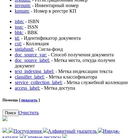
invnum:
- Инвентарный номер
kpnum:
- Номер в реестре КП
isbn:
- ISBN
issn:
- ISSN
bbk:
- BBK
id:
- Идентификатор документа
col:
- Коллекция
siglafund:
- Сигла-фонд
doc_source_var:
- Способ получения документа
doc_source_label:
- Метка места, откуда получен
документ
text_indexing_label:
- Метка индексации текста
classifier_label:
- Метка классификатора
service_collection_label:
- Метка служебной коллекции
access_label:
- Метка доступа
Помощь [
показать
]
Очистить
Поиск
Поступления
Алфавитный указатель
Имидж-
каталог
Сетевые ресурсы