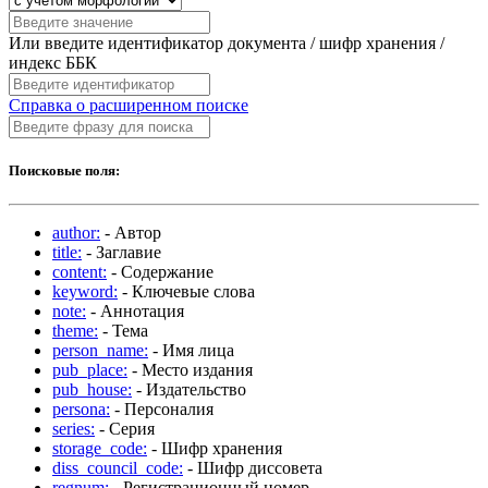
Или введите идентификатор документа / шифр хранения /
индекс ББК
Справка о расширенном поиске
Поисковые поля:
author:
- Автор
title:
- Заглавие
content:
- Содержание
keyword:
- Ключевые слова
note:
- Аннотация
theme:
- Тема
person_name:
- Имя лица
pub_place:
- Место издания
pub_house:
- Издательство
persona:
- Персоналия
series:
- Серия
storage_code:
- Шифр хранения
diss_council_code:
- Шифр диссовета
regnum:
- Регистрационный номер